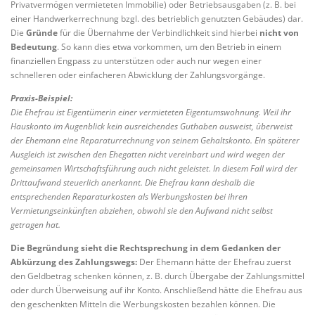
Privatvermögen vermieteten Immobilie) oder Betriebsausgaben (z. B. bei
einer Handwerkerrechnung bzgl. des betrieblich genutzten Gebäudes) dar.
Die
Gründe
für die Übernahme der Verbindlichkeit sind hierbei
nicht von
Bedeutung
. So kann dies etwa vorkommen, um den Betrieb in einem
finanziellen Engpass zu unterstützen oder auch nur wegen einer
schnelleren oder einfacheren Abwicklung der Zahlungsvorgänge.
Praxis-Beispiel:
Die Ehefrau ist Eigentümerin einer vermieteten Eigentumswohnung. Weil ihr
Hauskonto im Augenblick kein ausreichendes Guthaben ausweist, überweist
der Ehemann eine Reparaturrechnung von seinem Gehaltskonto. Ein späterer
Ausgleich ist zwischen den Ehegatten nicht vereinbart und wird wegen der
gemeinsamen Wirtschaftsführung auch nicht geleistet. In diesem Fall wird der
Drittaufwand steuerlich anerkannt. Die Ehefrau kann deshalb die
entsprechenden Reparaturkosten als Werbungskosten bei ihren
Vermietungseinkünften abziehen, obwohl sie den Aufwand nicht selbst
getragen hat.
Die Begründung sieht die Rechtsprechung in dem Gedanken der
Abkürzung des Zahlungswegs:
Der Ehemann hätte der Ehefrau zuerst
den Geldbetrag schenken können, z. B. durch Übergabe der Zahlungsmittel
oder durch Überweisung auf ihr Konto. Anschließend hätte die Ehefrau aus
den geschenkten Mitteln die Werbungskosten bezahlen können. Die