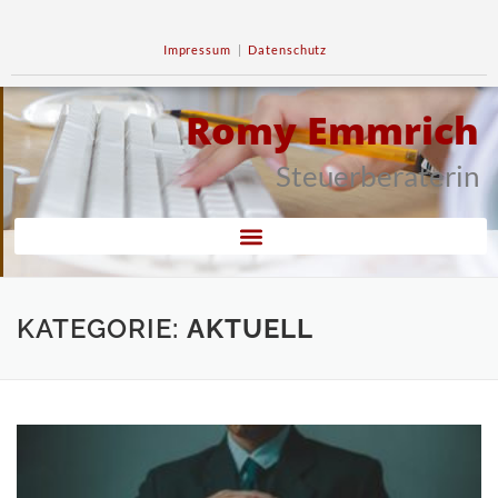
Impressum
|
Datenschutz
Romy Emmrich
Steuerberaterin
KATEGORIE:
AKTUELL