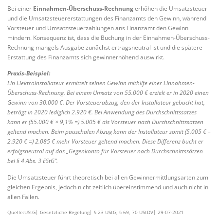
Bei einer
Einnahmen-Überschuss-Rechnung
erhöhen die Umsatzsteuer
und die Umsatzsteuererstattungen des Finanzamts den Gewinn, während
Vorsteuer und Umsatzsteuerzahlungen ans Finanzamt den Gewinn
mindern. Konsequenz ist, dass die Buchung in der Einnahmen-Überschuss-
Rechnung mangels Ausgabe zunächst ertragsneutral ist und die spätere
Erstattung des Finanzamts sich gewinnerhöhend auswirkt.
Praxis-Beispiel:
Ein Elektroinstallateur ermittelt seinen Gewinn mithilfe einer Einnahmen-
Überschuss-Rechnung. Bei einem Umsatz von 55.000 € erzielt er in 2020 einen
Gewinn von 30.000 €. Der Vorsteuerabzug, den der Installateur gebucht hat,
beträgt in 2020 lediglich 2.920 €. Bei Anwendung des Durchschnittssatzes
kann er (55.000 € × 9,1% =) 5.005 € als Vorsteuer nach Durchschnittssätzen
geltend machen. Beim pauschalen Abzug kann der Installateur somit (5.005 € –
2.920 € =) 2.085 € mehr Vorsteuer geltend machen. Diese Differenz bucht er
erfolgsneutral auf das „Gegenkonto für Vorsteuer nach Durchschnittssätzen
bei § 4 Abs. 3 EStG“.
Die Umsatzsteuer führt theoretisch bei allen Gewinnermittlungsarten zum
gleichen Ergebnis, jedoch nicht zeitlich übereinstimmend und auch nicht in
allen Fällen.
Quelle:UStG| Gesetzliche Regelung| § 23 UStG, § 69, 70 UStDV| 29-07-2021