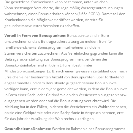
Die gesetzliche Krankenkasse kann bestimmen, unter welchen
Voraussetzungen Versicherte, die regelmäßig Vorsorgeuntersuchungen
wahrnehmen, einen Bonus erhalten können (§ 65a SGB V). Damit soll den
Krankenkassen die Möglichkeit eröffnet werden, Anreize für
gesundheitsbewusstes Verhalten zu schaffen.
Vorteil in Form von Bonuspunkten:
Bonuspunkte sind in Euro
umzurechnen und als Beitragsrückerstattung zu melden. Boni für
familienversicherte Bonusprogrammteilnehmer sind dem
Stammversicherten zuzurechnen. Aus Vereinfachungsgründen kann die
Beitragsrückerstattung aus Bonusprogrammen, bei denen der
Bonuskontoinhaber erst mit dem Erfüllen bestimmter
Mindestvoraussetzungen (z. B. nach einem gewissen Zeitablauf oder nach
Erreichen einer bestimmten Anzahl von Bonuspunkten) über fortlaufend
angesammelte und dem Bonuskonto gutgeschriebene Bonuspunkte
verfügen kann, erst in dem Jahr gemeldet werden, in dem die Bonuspunkte
in Form einer Sach- oder Geldprämie an den Versicherten ausgezahlt bzw.
ausgegeben werden oder auf die Bonusleistung verzichtet wird. Die
Meldung hat in den Fällen, in denen die Versicherten ein Wahlrecht haben,
ob sie eine Geldprämie oder eine Sachprämie in Anspruch nehmen, erst
für das Jahr der Ausübung des Wahlrechts zu erfolgen.
Gesundheitsmaßnahmen:
Werden im Rahmen eines Bonusprogramms