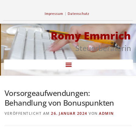
Impressum
|
Datenschutz
Romy Emmrich
Steuerberaterin
Vorsorgeaufwendungen:
Behandlung von Bonuspunkten
VERÖFFENTLICHT AM
26. JANUAR 2024
VON
ADMIN