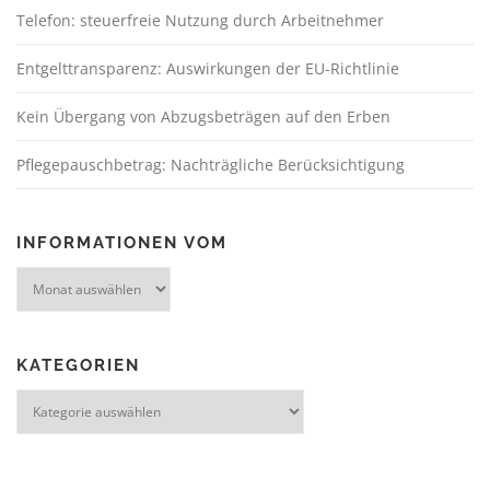
Telefon: steuerfreie Nutzung durch Arbeitnehmer
Entgelttransparenz: Auswirkungen der EU-Richtlinie
Kein Übergang von Abzugsbeträgen auf den Erben
Pflegepauschbetrag: Nachträgliche Berücksichtigung
INFORMATIONEN VOM
KATEGORIEN