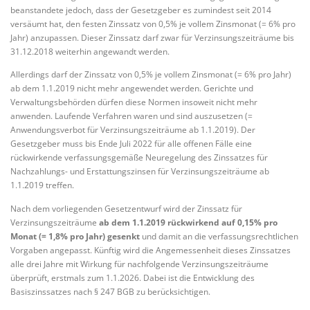
beanstandete jedoch, dass der Gesetzgeber es zumindest seit 2014
versäumt hat, den festen Zinssatz von 0,5% je vollem Zinsmonat (= 6% pro
Jahr) anzupassen. Dieser Zinssatz darf zwar für Verzinsungszeiträume bis
31.12.2018 weiterhin angewandt werden.
Allerdings darf der Zinssatz von 0,5% je vollem Zinsmonat (= 6% pro Jahr)
ab dem 1.1.2019 nicht mehr angewendet werden. Gerichte und
Verwaltungsbehörden dürfen diese Normen insoweit nicht mehr
anwenden. Laufende Verfahren waren und sind auszusetzen (=
Anwendungsverbot für Verzinsungszeiträume ab 1.1.2019). Der
Gesetzgeber muss bis Ende Juli 2022 für alle offenen Fälle eine
rückwirkende verfassungsgemäße Neuregelung des Zinssatzes für
Nachzahlungs- und Erstattungszinsen für Verzinsungszeiträume ab
1.1.2019 treffen.
Nach dem vorliegenden Gesetzentwurf wird der Zinssatz für
Verzinsungszeiträume
ab dem 1.1.2019 rückwirkend auf 0,15% pro
Monat (= 1,8% pro Jahr) gesenkt
und damit an die verfassungsrechtlichen
Vorgaben angepasst. Künftig wird die Angemessenheit dieses Zinssatzes
alle drei Jahre mit Wirkung für nachfolgende Verzinsungszeiträume
überprüft, erstmals zum 1.1.2026. Dabei ist die Entwicklung des
Basiszinssatzes nach § 247 BGB zu berücksichtigen.