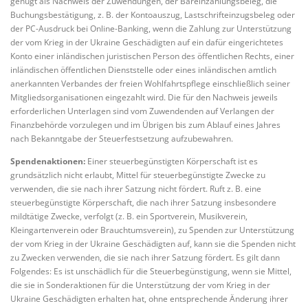
genügt als Nachweis der Zuwendungen, der Bareinzahlungsbeleg, die
Buchungsbestätigung, z. B. der Kontoauszug, Lastschrifteinzugsbeleg oder
der PC-Ausdruck bei Online-Banking, wenn die Zahlung zur Unterstützung
der vom Krieg in der Ukraine Geschädigten auf ein dafür eingerichtetes
Konto einer inländischen juristischen Person des öffentlichen Rechts, einer
inländischen öffentlichen Dienststelle oder eines inländischen amtlich
anerkannten Verbandes der freien Wohlfahrtspflege einschließlich seiner
Mitgliedsorganisationen eingezahlt wird. Die für den Nachweis jeweils
erforderlichen Unterlagen sind vom Zuwendenden auf Verlangen der
Finanzbehörde vorzulegen und im Übrigen bis zum Ablauf eines Jahres
nach Bekanntgabe der Steuerfestsetzung aufzubewahren.
Spendenaktionen:
Einer steuerbegünstigten Körperschaft ist es
grundsätzlich nicht erlaubt, Mittel für steuerbegünstigte Zwecke zu
verwenden, die sie nach ihrer Satzung nicht fördert. Ruft z. B. eine
steuerbegünstigte Körperschaft, die nach ihrer Satzung insbesondere
mildtätige Zwecke, verfolgt (z. B. ein Sportverein, Musikverein,
Kleingartenverein oder Brauchtumsverein), zu Spenden zur Unterstützung
der vom Krieg in der Ukraine Geschädigten auf, kann sie die Spenden nicht
zu Zwecken verwenden, die sie nach ihrer Satzung fördert. Es gilt dann
Folgendes: Es ist unschädlich für die Steuerbegünstigung, wenn sie Mittel,
die sie in Sonderaktionen für die Unterstützung der vom Krieg in der
Ukraine Geschädigten erhalten hat, ohne entsprechende Änderung ihrer