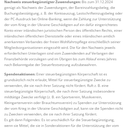
Nachweis steuerbegünstigter Zuwendungen:
Bis zum 31.12.2024
genügt als Nachweis der Zuwendungen, der Bareinzahlungsbeleg, die
Buchungsbestätigung, z. B. der Kontoauszug, Lastschrifteinzugsbeleg oder
der PC-Ausdruck bei Online-Banking, wenn die Zahlung zur Unterstützung
der vom Krieg in der Ukraine Geschädigten auf ein dafür eingerichtetes
Konto einer inländischen juristischen Person des öffentlichen Rechts, einer
inländischen öffentlichen Dienststelle oder eines inländischen amtlich
anerkannten Verbandes der freien Wohlfahrtspflege einschließlich seiner
Mitgliedsorganisationen eingezahlt wird. Die für den Nachweis jeweils
erforderlichen Unterlagen sind vom Zuwendenden auf Verlangen der
Finanzbehörde vorzulegen und im Übrigen bis zum Ablauf eines Jahres
nach Bekanntgabe der Steuerfestsetzung aufzubewahren.
Spendenaktionen:
Einer steuerbegünstigten Körperschaft ist es
grundsätzlich nicht erlaubt, Mittel für steuerbegünstigte Zwecke zu
verwenden, die sie nach ihrer Satzung nicht fördert. Ruft z. B. eine
steuerbegünstigte Körperschaft, die nach ihrer Satzung insbesondere
mildtätige Zwecke verfolgt (z. B. ein Sportverein, Musikverein,
Kleingartenverein oder Brauchtumsverein) zu Spenden zur Unterstützung
der vom Krieg in der Ukraine Geschädigten auf, kann sie die Spenden nicht
zu Zwecken verwenden, die sie nach ihrer Satzung fördert.
Es gilt dann Folgendes: Es ist unschädlich für die Steuerbegünstigung,
wenn sie Mittel, die sie in Sonderaktionen für die Unterstützung der vom