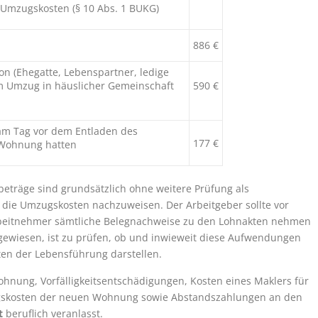
 Umzugskosten (§ 10 Abs. 1 BUKG)
886 €
on (Ehegatte, Lebenspartner, ledige
m Umzug in häuslicher Gemeinschaft
590 €
 am Tag vor dem Entladen des
177 €
Wohnung hatten
eträge sind grundsätzlich ohne weitere Prüfung als
die Umzugskosten nachzuweisen. Der Arbeitgeber sollte vor
Arbeitnehmer sämtliche Belegnachweise zu den Lohnakten nehmen
wiesen, ist zu prüfen, ob und inwieweit diese Aufwendungen
en der Lebensführung darstellen.
nung, Vorfälligkeitsentschädigungen, Kosten eines Maklers für
gskosten der neuen Wohnung sowie Abstandszahlungen an den
t
beruflich veranlasst.