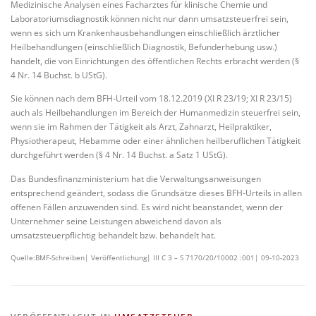
Medizinische Analysen eines Facharztes für klinische Chemie und
Laboratoriumsdiagnostik können nicht nur dann umsatzsteuerfrei sein,
wenn es sich um Krankenhausbehandlungen einschließlich ärztlicher
Heilbehandlungen (einschließlich Diagnostik, Befunderhebung usw.)
handelt, die von Einrichtungen des öffentlichen Rechts erbracht werden (§
4 Nr. 14 Buchst. b UStG).
Sie können nach dem BFH-Urteil vom 18.12.2019 (XI R 23/19; XI R 23/15)
auch als Heilbehandlungen im Bereich der Humanmedizin steuerfrei sein,
wenn sie im Rahmen der Tätigkeit als Arzt, Zahnarzt, Heilpraktiker,
Physiotherapeut, Hebamme oder einer ähnlichen heilberuflichen Tätigkeit
durchgeführt werden (§ 4 Nr. 14 Buchst. a Satz 1 UStG).
Das Bundesfinanzministerium hat die Verwaltungsanweisungen
entsprechend geändert, sodass die Grundsätze dieses BFH-Urteils in allen
offenen Fällen anzuwenden sind. Es wird nicht beanstandet, wenn der
Unternehmer seine Leistungen abweichend davon als
umsatzsteuerpflichtig behandelt bzw. behandelt hat.
Quelle:BMF-Schreiben| Veröffentlichung| III C 3 – S 7170/20/10002 :001| 09-10-2023