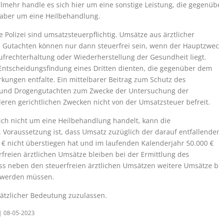
elmehr handle es sich hier um eine sonstige Leistung, die gegenüb
t aber um eine Heilbehandlung.
Polizei sind umsatzsteuerpflichtig. Umsätze aus ärztlicher
on Gutachten können nur dann steuerfrei sein, wenn der Hauptzwec
ufrechterhaltung oder Wiederherstellung der Gesundheit liegt.
 Entscheidungsfindung eines Dritten dienten, die gegenüber dem
kungen entfalte. Ein mittelbarer Beitrag zum Schutz des
ol- und Drogengutachten zum Zwecke der Untersuchung der
ren gerichtlichen Zwecken nicht von der Umsatzsteuer befreit.
ich nicht um eine Heilbehandlung handelt, kann die
oraussetzung ist, dass Umsatz zuzüglich der darauf entfallende
€ nicht überstiegen hat und im laufenden Kalenderjahr 50.000 €
erfreien ärztlichen Umsätze bleiben bei der Ermittlung des
ss neben den steuerfreien ärztlichen Umsätzen weitere Umsätze b
n werden müssen.
sätzlicher Bedeutung zuzulassen.
U| 08-05-2023