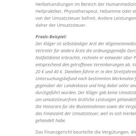
Heilbehandlungen im Bereich der Humanmedizin, 
Heilpraktiker, Physiotherapeut, Hebamme oder ei
von der Umsatzsteuer befreit. Andere Leistungen
daher der Umsatzsteuer.
Praxis-Beispiel:
Der Kläger ist selbständiger Arzt der Allgemeinmediz
Vertreter für andere Ärzte die ordnungsgemäße Durch
Notfalldienst erbrachte, rechnete er entweder über 
entsprechend den getroffenen Vereinbarungen ab. Vo
20 € und 40 €. Daneben führte er in den Streitjahre
Untersuchungsbefund nach bestimmten Merkmalen fes
gegenüber der Landeskasse und hing dabei unter an
durchgeführt wurden. Der Kläger gab keine Umsatzst
um umsatzsteuerfreie ärztliche Leistungen gehandel
Die Honorare für die Blutentnahmen sowie die Vergüt
das Finanzamt der Umsatzsteuer, weil es sich hierbe
gehandelt habe.
Das Finanzgericht beurteilte die Vergütungen, di