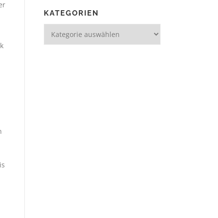
er
KATEGORIEN
k
n
is