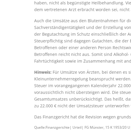
haben, nicht als begünstigte Heilbehandlung. Vi
dem vertretenen Arzt erbracht worden sei, nich
Auch die Umsätze aus den Blutentnahmen für die 
Sachverständigentätigkeit und der Erstellung v
der Begutachtung im Schutz einschließlich der A
Steuerpflichtig sind dagegen Gutachten, die der
Betroffenen oder einer anderen Person Rechtswir
Betroffenen reicht nicht aus. Somit sind Alkoh
Fahrtüchtigkeit sowie im Zusammenhang mit ande
Hinweis:
Für Umsätze von Ärzten, bei denen es s
Kleinunternehmerregelung beansprucht werden. V
Steuer im vorangegangenen Kalenderjahr 22.000 
voraussichtlich nicht übersteigen wird. Die steu
Gesamtumsatzes unberücksichtigt. Das heißt, da
zu 22.000 € nicht der Umsatzsteuer unterworfe
Das Finanzgericht hat die Revision wegen grund
Quelle:Finanzgerichte| Urteil| FG Münster, 15 K 1953/20 