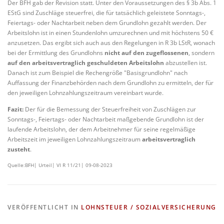
Der BFH gab der Revision statt. Unter den Voraussetzungen des § 3b Abs. 1
EStG sind Zuschläge steuerfrei, die für tatsächlich geleistete Sonntags-,
Feiertags- oder Nachtarbeit neben dem Grundlohn gezahlt werden. Der
Arbeitslohn ist in einen Stundenlohn umzurechnen und mit höchstens 50 €
anzusetzen. Das ergibt sich auch aus den Regelungen in R 3b LStR, wonach
bei der Ermittlung des Grundlohns
nicht auf den zugeflossenen
, sondern
auf den arbeitsvertraglich geschuldeten Arbeitslohn
abzustellen ist.
Danach ist zum Beispiel die Rechengröße "Basisgrundlohn" nach
Auffassung der Finanzbehörden nach dem Grundlohn zu ermitteln, der für
den jeweiligen Lohnzahlungszeitraum vereinbart wurde.
Fazit:
Der für die Bemessung der Steuerfreiheit von Zuschlägen zur
Sonntags-, Feiertags- oder Nachtarbeit maßgebende Grundlohn ist der
laufende Arbeitslohn, der dem Arbeitnehmer für seine regelmäßige
Arbeitszeit im jeweiligen Lohnzahlungszeitraum
arbeitsvertraglich
zusteht
.
Quelle:BFH| Urteil| VI R 11/21| 09-08-2023
VERÖFFENTLICHT IN
LOHNSTEUER / SOZIALVERSICHERUNG