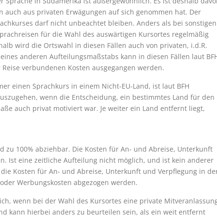
r Sprache in Südamerika ist außergewöhnlich. Es ist deshalb davo
en auch aus privaten Erwägungen auf sich genommen hat. Der
achkurses darf nicht unbeachtet bleiben. Anders als bei sonstigen
 Sprachreisen für die Wahl des auswärtigen Kursortes regelmäßig
alb wird die Ortswahl in diesen Fällen auch von privaten, i.d.R.
 eines anderen Aufteilungsmaßstabs kann in diesen Fällen laut BF
r Reise verbundenen Kosten ausgegangen werden.
r einen Sprachkurs in einem Nicht-EU-Land, ist laut BFH
auszugehen, wenn die Entscheidung, ein bestimmtes Land für den
e auch privat motiviert war. Je weiter ein Land entfernt liegt,
d zu 100% abziehbar. Die Kosten für An- und Abreise, Unterkunft
 Ist eine zeitliche Aufteilung nicht möglich, und ist kein anderer
 die Kosten für An- und Abreise, Unterkunft und Verpflegung in de
en oder Werbungskosten abgezogen werden.
rlich, wenn bei der Wahl des Kursortes eine private Mitveranlassun
d kann hierbei anders zu beurteilen sein, als ein weit entfernt