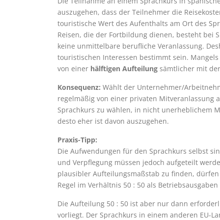
Die Teilnahme an einem Sprachkurs in spanische
auszugehen, dass der Teilnehmer die Reisekost
touristische Wert des Aufenthalts am Ort des Spr
Reisen, die der Fortbildung dienen, besteht bei
keine unmittelbare berufliche Veranlassung. Desh
touristischen Interessen bestimmt sein. Mangels
von einer
hälftigen Aufteilung
sämtlicher mit de
Konsequenz:
Wählt der Unternehmer/Arbeitnehme
regelmäßig von einer privaten Mitveranlassung 
Sprachkurs zu wählen, in nicht unerheblichem Maß
desto eher ist davon auszugehen.
Praxis-Tipp:
Die Aufwendungen für den Sprachkurs selbst sin
und Verpflegung müssen jedoch aufgeteilt werden.
plausibler Aufteilungsmaßstab zu finden, dürfen
Regel im Verhältnis 50 : 50 als Betriebsausgab
Die Aufteilung 50 : 50 ist aber nur dann erforde
vorliegt. Der Sprachkurs in einem anderen EU-Lan