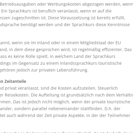
 Betriebsausgaben oder Werbungskosten abgezogen werden, wen
. Ein Sprachkurs ist beruflich veranlasst, wenn er auf die
sen zugeschnitten ist. Diese Voraussetzung ist bereits erfüllt,
mdsprache benötigt werden und der Sprachkurs diese Kenntnisse
nnt, wenn sie im Inland oder in einem Mitgliedstaat der EU
and, in dem diese gesprochen wird, ist regelmäßig effizienter. Das
ass es keine Rolle spielt, in welchem Land der Sprachkurs
erdings im Gegensatz zu einem Inlandssprachkurs touristische
e gehören jedoch zur privaten Lebensführung.
n Zeitanteile
d privat veranlasst, sind die Kosten aufzuteilen. Steuerlich
der Reisekosten. Die Aufteilung ist grundsätzlich nach dem Verhältn
hmen. Das ist jedoch nicht möglich, wenn der private touristische
ander, sondern parallel nebeneinander stattfinden. D.h. der
ltet auch während der Zeit private Aspekte, in der der Teilnehmer