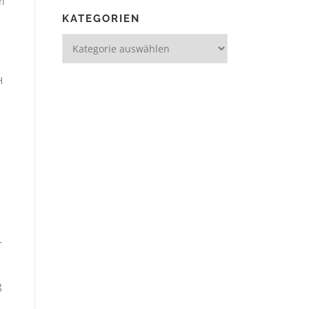
n
KATEGORIEN
H
r
g