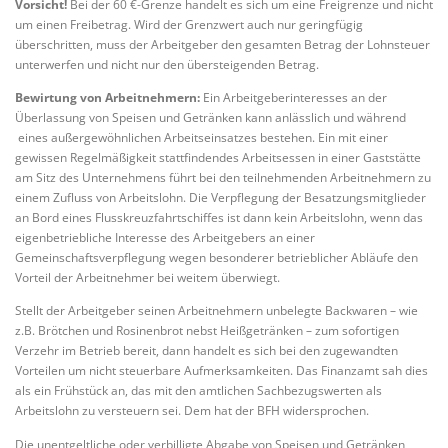
Vorsicht!
Bei der 60 €-Grenze handelt es sich um eine Freigrenze und nicht
um einen Freibetrag. Wird der Grenzwert auch nur geringfügig
überschritten, muss der Arbeitgeber den gesamten Betrag der Lohnsteuer
unterwerfen und nicht nur den übersteigenden Betrag.
Bewirtung von Arbeitnehmern:
Ein Arbeitgeberinteresses an der
Überlassung von Speisen und Getränken kann anlässlich und während
eines außergewöhnlichen Arbeitseinsatzes bestehen. Ein mit einer
gewissen Regelmäßigkeit stattfindendes Arbeitsessen in einer Gaststätte
am Sitz des Unternehmens führt bei den teilnehmenden Arbeitnehmern zu
einem Zufluss von Arbeitslohn. Die Verpflegung der Besatzungsmitglieder
an Bord eines Flusskreuzfahrtschiffes ist dann kein Arbeitslohn, wenn das
eigenbetriebliche Interesse des Arbeitgebers an einer
Gemeinschaftsverpflegung wegen besonderer betrieblicher Abläufe den
Vorteil der Arbeitnehmer bei weitem überwiegt.
Stellt der Arbeitgeber seinen Arbeitnehmern unbelegte Backwaren – wie
z.B. Brötchen und Rosinenbrot nebst Heißgetränken – zum sofortigen
Verzehr im Betrieb bereit, dann handelt es sich bei den zugewandten
Vorteilen um nicht steuerbare Aufmerksamkeiten. Das Finanzamt sah dies
als ein Frühstück an, das mit den amtlichen Sachbezugswerten als
Arbeitslohn zu versteuern sei. Dem hat der BFH widersprochen.
Die unentgeltliche oder verbilligte Abgabe von Speisen und Getränken