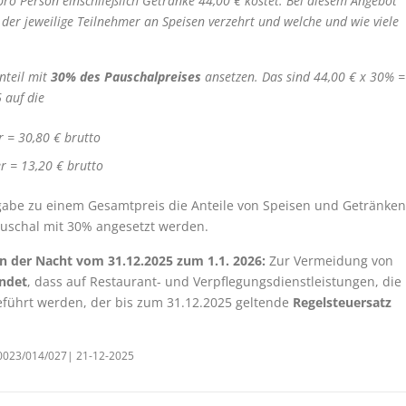
pro Person einschließlich Getränke 44,00 € kostet. Bei diesem Angebot
l der jeweilige Teilnehmer an Speisen verzehrt und welche und wie viele
nteil mit
30% des Pauschalpreises
ansetzen. Das sind 44,00 € x 30% =
 auf die
 = 30,80 € brutto
r = 13,20 € brutto
abe zu einem Gesamtpreis die Anteile von Speisen und Getränken
auschal mit 30% angesetzt werden.
n der Nacht vom 31.12.2025 zum 1.1. 2026:
Zur Vermeidung von
andet
, dass auf Restaurant- und Verpflegungsdienstleistungen, die
führt werden, der bis zum 31.12.2025 geltende
Regelsteuersatz
/00023/014/027| 21-12-2025