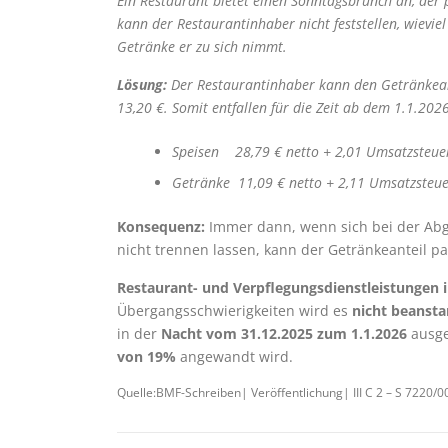
Ein Restaurant bietet einen Sonntagsbrunch an, der 
kann der Restaurantinhaber nicht feststellen, wievie
Getränke er zu sich nimmt.
Lösung:
Der Restaurantinhaber kann den Getränkea
13,20 €. Somit entfallen für die Zeit ab dem 1.1.2026
Speisen 28,79 € netto + 2,01 Umsatzsteuer
Getränke 11,09 € netto + 2,11 Umsatzsteue
Konsequenz:
Immer dann, wenn sich bei der Abg
nicht trennen lassen, kann der Getränkeanteil p
Restaurant- und Verpflegungsdienstleistungen i
Übergangsschwierigkeiten wird es
nicht beanst
in der
Nacht vom 31.12.2025 zum 1.1.2026
ausge
von 19%
angewandt wird.
Quelle:BMF-Schreiben| Veröffentlichung| III C 2 – S 7220