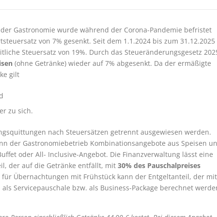
n der Gastronomie wurde während der Corona-Pandemie befristet
steuersatz von 7% gesenkt. Seit dem 1.1.2024 bis zum 31.12.2025
heitliche Steuersatz von 19%. Durch das Steueränderungsgesetz 202
isen
(ohne Getränke) wieder auf 7% abgesenkt. Da der ermäßigte
ke gilt
nd
r zu sich.
ungsquittungen nach Steuersätzen getrennt ausgewiesen werden.
wenn der Gastronomiebetrieb Kombinationsangebote aus Speisen u
uffet oder All- Inclusive-Angebot. Die Finanzverwaltung lässt eine
l, der auf die Getränke entfällt, mit
30% des Pauschalpreises
für Übernachtungen mit Frühstück kann der Entgeltanteil, der mit
s als Servicepauschale bzw. als Business-Package berechnet werde