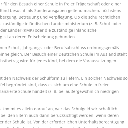
r für den Besuch einer Schule in freier Trägerschaft oder einer
in Kind besucht, als Sonderausgaben geltend machen, höchstens
herbergung, Betreuung und Verpflegung. Ob die schulrechtlichen
as zuständige inländischen Landesministerium (z. B. Schul- oder
 der Länder (KMK) oder die zuständige inländische
g ist an deren Entscheidung gebunden.
einen Schul-, Jahrgangs- oder Berufsabschluss ordnungsgemäß
Sinne gleich. Der Besuch einer Deutschen Schule im Ausland steht
hstbetrag wird für jedes Kind, bei dem die Voraussetzungen
t den Nachweis der Schulform zu liefern. Ein solcher Nachweis sol
el begründet sind, dass es sich um eine Schule in freier
nanzierte Schule handelt (z. B. bei außergewöhnlich niedrigen
ommt es allein darauf an, wer das Schulgeld wirtschaftlich
bei den Eltern auch dann berücksichtigt werden, wenn deren
er der Schule ist. Von der erforderlichen Unterhaltsberechtigung