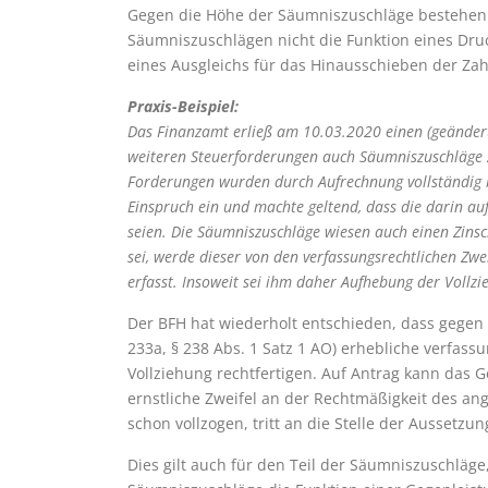
Gegen die Höhe der Säumniszuschläge bestehen i
Säumniszuschlägen nicht die Funktion eines Dru
eines Ausgleichs für das Hinausschieben der Zahl
Praxis-Beispiel:
Das Finanzamt erließ am 10.03.2020 einen (geändert
weiteren Steuerforderungen auch Säumniszuschläge 
Forderungen wurden durch Aufrechnung vollständig b
Einspruch ein und machte geltend, dass die darin au
seien. Die Säumniszuschläge wiesen auch einen Zinsc
sei, werde dieser von den verfassungsrechtlichen Zw
erfasst. Insoweit sei ihm daher Aufhebung der Vollz
Der BFH hat wiederholt entschieden, dass gegen
233a, § 238 Abs. 1 Satz 1 AO) erhebliche verfas
Vollziehung rechtfertigen. Auf Antrag kann das G
ernstliche Zweifel an der Rechtmäßigkeit des an
schon vollzogen, tritt an die Stelle der Aussetzu
Dies gilt auch für den Teil der Säumniszuschläge