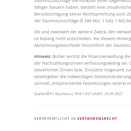
Säumniszuschläge die Funktion einer Gegenleist
fälliger Steuern haben, besteht eine zinsähnliche
Berücksichtigung seiner Rechtsprechung auch Zw
der Säumniszuschläge (§ 240 Abs. 1 Satz 1 AO) b
Ob und inwieweit der weitere Zweck, den Verwalt
ist bislang nicht entschieden. Vor diesem Hinte
Abrechnungsbescheids hinsichtlich der Säumnisz
Hinweis:
Bisher vertritt die Finanzverwaltung di
der Nachzahlungszinsen verfassungswidrig sei. D
steuerlichen Zinsen bzw. Zinssätze insgesamt z
Gesetzgeber die notwendigen Gesetzesänderungen
sinnvoll, entsprechende Festsetzungen vorerst n
Quelle:BFH| Beschluss| VII B 13/21 (AdV)| 25-05-2021
VERÖFFENTLICHT IN
VERFAHRENSRECHT