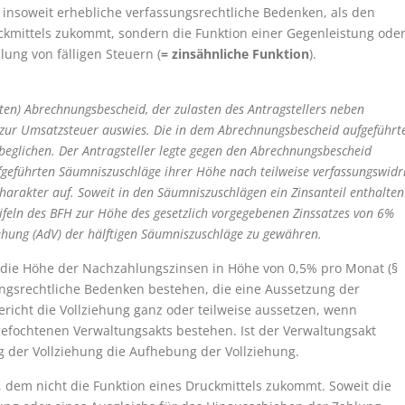
nsoweit erhebliche verfassungsrechtliche Bedenken, als den
ckmittels zukommt, sondern die Funktion einer Gegenleistung ode
ung von fälligen Steuern (
= zinsähnliche Funktion
).
en) Abrechnungsbescheid, der zulasten des Antragstellers neben
zur Umsatzsteuer auswies. Die in dem Abrechnungsbescheid aufgeführt
eglichen. Der Antragsteller legte gegen den Abrechnungsbescheid
fgeführten Säumniszuschläge ihrer Höhe nach teilweise verfassungswidr
harakter auf. Soweit in den Säumniszuschlägen ein Zinsanteil enthalten
eifeln des BFH zur Höhe des gesetzlich vorgegebenen Zinssatzes von 6%
iehung (AdV) der hälftigen Säumniszuschläge zu gewähren.
 die Höhe der Nachzahlungszinsen in Höhe von 0,5% pro Monat (§
sungsrechtliche Bedenken bestehen, die eine Aussetzung der
ericht die Vollziehung ganz oder teilweise aussetzen, wenn
gefochtenen Verwaltungsakts bestehen. Ist der Verwaltungsakt
ng der Vollziehung die Aufhebung der Vollziehung.
, dem nicht die Funktion eines Druckmittels zukommt. Soweit die