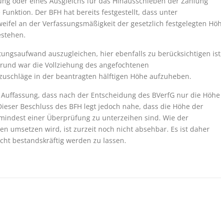
ung oder eines Ausgleichs für das Hinausschieben der Zahlung
 Funktion. Der BFH hat bereits festgestellt, dass unter
eifel an der Verfassungsmäßigkeit der gesetzlich festgelegten Hö
estehen.
ungsaufwand auszugleichen, hier ebenfalls zu berücksichtigen ist
rgrund war die Vollziehung des angefochtenen
uschläge in der beantragten hälftigen Höhe aufzuheben.
e Auffassung, dass nach der Entscheidung des BVerfG nur die Höhe
ieser Beschluss des BFH legt jedoch nahe, dass die Höhe der
umindest einer Überprüfung zu unterzeihen sind. Wie der
 umsetzen wird, ist zurzeit noch nicht absehbar. Es ist daher
icht bestandskräftig werden zu lassen.