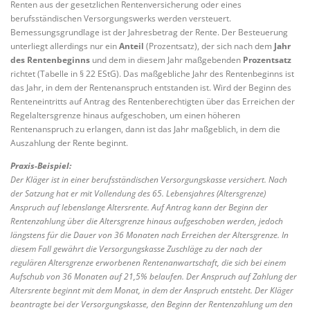
Renten aus der gesetzlichen Rentenversicherung oder eines
berufsständischen Versorgungswerks werden versteuert.
Bemessungsgrundlage ist der Jahresbetrag der Rente. Der Besteuerung
unterliegt allerdings nur ein
Anteil
(Prozentsatz), der sich nach dem
Jahr
des Rentenbeginns
und dem in diesem Jahr maßgebenden
Prozentsatz
richtet (Tabelle in § 22 EStG). Das maßgebliche Jahr des Rentenbeginns ist
das Jahr, in dem der Rentenanspruch entstanden ist. Wird der Beginn des
Renteneintritts auf Antrag des Rentenberechtigten über das Erreichen der
Regelaltersgrenze hinaus aufgeschoben, um einen höheren
Rentenanspruch zu erlangen, dann ist das Jahr maßgeblich, in dem die
Auszahlung der Rente beginnt.
Praxis-Beispiel:
Der Kläger ist in einer berufsständischen Versorgungskasse versichert. Nach
der Satzung hat er mit Vollendung des 65. Lebensjahres (Altersgrenze)
Anspruch auf lebenslange Altersrente. Auf Antrag kann der Beginn der
Rentenzahlung über die Altersgrenze hinaus aufgeschoben werden, jedoch
längstens für die Dauer von 36 Monaten nach Erreichen der Altersgrenze. In
diesem Fall gewährt die Versorgungskasse Zuschläge zu der nach der
regulären Altersgrenze erworbenen Rentenanwartschaft, die sich bei einem
Aufschub von 36 Monaten auf 21,5% belaufen. Der Anspruch auf Zahlung der
Altersrente beginnt mit dem Monat, in dem der Anspruch entsteht. Der Kläger
beantragte bei der Versorgungskasse, den Beginn der Rentenzahlung um den