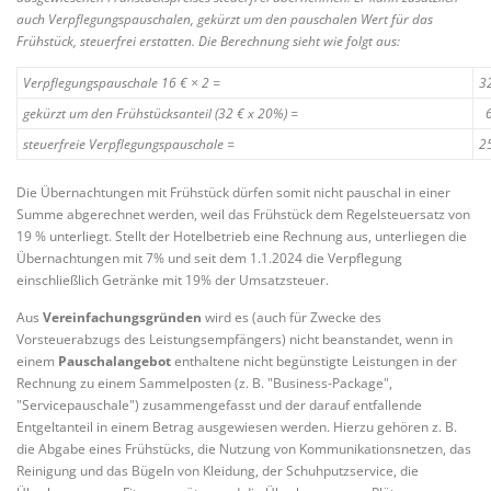
auch Verpflegungspauschalen, gekürzt um den pauschalen Wert für das
Frühstück, steuerfrei erstatten. Die Berechnung sieht wie folgt aus:
Verpflegungspauschale 16 € × 2 =
3
gekürzt um den Frühstücksanteil (32 € x 20%) =
6
steuerfreie Verpflegungspauschale =
2
Die Übernachtungen mit Frühstück dürfen somit nicht pauschal in einer
Summe abgerechnet werden, weil das Frühstück dem Regelsteuersatz von
19 % unterliegt. Stellt der Hotelbetrieb eine Rechnung aus, unterliegen die
Übernachtungen mit 7% und seit dem 1.1.2024 die Verpflegung
einschließlich Getränke mit 19% der Umsatzsteuer.
Aus
Vereinfachungsgründen
wird es (auch für Zwecke des
Vorsteuerabzugs des Leistungsempfängers) nicht beanstandet, wenn in
einem
Pauschalangebot
enthaltene nicht begünstigte Leistungen in der
Rechnung zu einem Sammelposten (z. B. "Business-Package",
"Servicepauschale") zusammengefasst und der darauf entfallende
Entgeltanteil in einem Betrag ausgewiesen werden. Hierzu gehören z. B.
die Abgabe eines Frühstücks, die Nutzung von Kommunikationsnetzen, das
Reinigung und das Bügeln von Kleidung, der Schuhputzservice, die