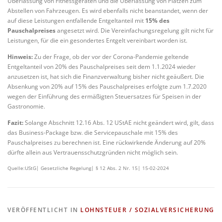
Überlassung von Fitnessgeräten und die Überlassung von Plätzen zum
Abstellen von Fahrzeugen. Es wird ebenfalls nicht beanstandet, wenn der
auf diese Leistungen entfallende Entgeltanteil mit
15% des
Pauschalpreises
angesetzt wird. Die Vereinfachungsregelung gilt nicht für
Leistungen, für die ein gesondertes Entgelt vereinbart worden ist.
Hinweis:
Zu der Frage, ob der vor der Corona-Pandemie geltende
Entgeltanteil von 20% des Pauschalpreises seit dem 1.1.2024 wieder
anzusetzen ist, hat sich die Finanzverwaltung bisher nicht geäußert. Die
Absenkung von 20% auf 15% des Pauschalpreises erfolgte zum 1.7.2020
wegen der Einführung des ermäßigten Steuersatzes für Speisen in der
Gastronomie.
Fazit:
Solange Abschnitt 12.16 Abs. 12 UStAE nicht geändert wird, gilt, dass
das Business-Package bzw. die Servicepauschale mit 15% des
Pauschalpreises zu berechnen ist. Eine rückwirkende Änderung auf 20%
dürfte allein aus Vertrauensschutzgründen nicht möglich sein.
Quelle:UStG| Gesetzliche Regelung| § 12 Abs. 2 Nr. 15| 15-02-2024
VERÖFFENTLICHT IN
LOHNSTEUER / SOZIALVERSICHERUNG