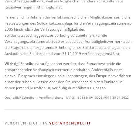
Verlust festgestellt wird, weil ein Ausgleich mit anderen Einkünften aus
Kapitalvermögen nicht möglich ist.
Ferner sind im Rahmen der verfahrensrechtlichen Möglichkeiten sämtliche
Festsetzungen des Solidaritätszuschlags für die Veranlagungszeiträume ab
2005 hinsichtlich der Verfassungsmäßigkeit des
Solidaritätszuschlaggesetzes vorläufig vorzunehmen. Für die
Veranlagungszeiträume ab 2020 erfasst dieser Vorläufigkeitsvermerk auch
die Frage, ob die fortgeltende Erhebung eines Solidaritätszuschlages nach
Auslaufen des Solidarpakts II zum 31.12.2019 verfassungsgemäß ist.
Wichtig!
Es sollte darauf geachtet werden, dass Steuerbescheide die
entsprechenden Vorläufigkeitsvermerke enthalten. Anderenfalls ist es
sinnvoll Einspruch einzulegen und zu beantragen, das Einspruchsverfahren
entweder ruhen zu lassen oder den Steuerbescheid in den Punkten, in
denen jemand betroffen ist, vorläufig durchführen zu lassen.
Quelle:BMF-Schreiben| Veröffentlichung| IV A 3 – S 0338/19/10006 :001| 30-01-2022
VERÖFFENTLICHT IN
VERFAHRENSRECHT