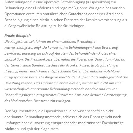
Aufwendungen für eine operative Fettabsaugung (= Liposuktion) zur
Behandlung eines Lipödems sind regelmäßig ohne Vorlage eines vor den
Operationen erstellten amtsärztlichen Gutachtens oder einer ärztlichen
Bescheinigung eines Medizinischen Dienstes der Krankenversicherung als
außergewöhnliche Belastung zu berücksichtigen.
Praxis-Beispiel:
Die Klägerin litt seit Jahren an einem Lipödem (krankhafte
Fettverteilungsstörung). Da konservative Behandlungen keine Besserung
bewirkten, unterzog sie sich auf Anraten des behandelnden Arztes einer
Liposuktion. Die Krankenkasse übernahm die Kosten der Operation nicht, da
der Gemeinsame Bundesausschuss der Krankenkassen (trotz jahrelanger
Prüfung) immer noch keine entsprechende Kostenübernahmeempfehlung
ausgesprochen hatte. Die Klägerin machte den Aufwand als außergewöhnliche
Belastung geltend. Das Finanzamt lehnte dies ab, weil es sich nicht um eine
wissenschaftlich anerkannte Behandlungsmethode handele und ein vor
Behandlungsbeginn ausgestelltes Gutachten bzw. eine ärztliche Bescheinigung
des Medizinischen Dienstes nicht vorlagen.
Der Argumentation, die Liposuktion sei eine wissenschaftlich nicht
anerkannte Behandlungsmethode, schloss sich das Finanzgericht nach
umfangreicher Auswertung entsprechender medizinischer Fachbeiträge
nicht
an und gab der Klage statt.