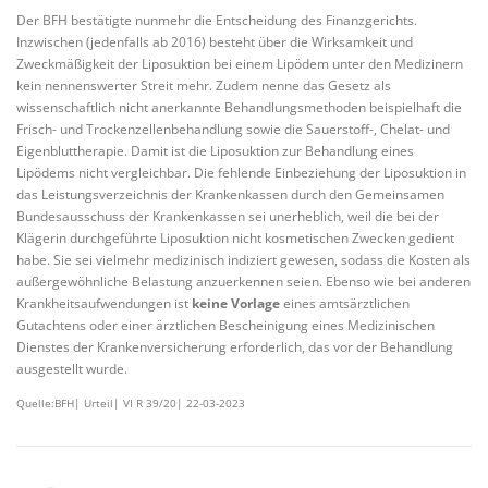
Der BFH bestätigte nunmehr die Entscheidung des Finanzgerichts.
Inzwischen (jedenfalls ab 2016) besteht über die Wirksamkeit und
Zweckmäßigkeit der Liposuktion bei einem Lipödem unter den Medizinern
kein nennenswerter Streit mehr. Zudem nenne das Gesetz als
wissenschaftlich nicht anerkannte Behandlungsmethoden beispielhaft die
Frisch- und Trockenzellenbehandlung sowie die Sauerstoff-, Chelat- und
Eigenbluttherapie. Damit ist die Liposuktion zur Behandlung eines
Lipödems nicht vergleichbar. Die fehlende Einbeziehung der Liposuktion in
das Leistungsverzeichnis der Krankenkassen durch den Gemeinsamen
Bundesausschuss der Krankenkassen sei unerheblich, weil die bei der
Klägerin durchgeführte Liposuktion nicht kosmetischen Zwecken gedient
habe. Sie sei vielmehr medizinisch indiziert gewesen, sodass die Kosten als
außergewöhnliche Belastung anzuerkennen seien. Ebenso wie bei anderen
Krankheitsaufwendungen ist
keine Vorlage
eines amtsärztlichen
Gutachtens oder einer ärztlichen Bescheinigung eines Medizinischen
Dienstes der Krankenversicherung erforderlich, das vor der Behandlung
ausgestellt wurde.
Quelle:BFH| Urteil| VI R 39/20| 22-03-2023