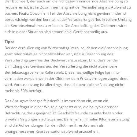
Der Buchwert, der auch um die nicht gewinnmindernde Abschreibung zu
reduzieren ist, ist im Zusammenhang mit der Veräußerung als Aufwand zu
buchen.
Fazit:
Obwohl ein Teil der Abschreibung nicht gewinnmindernd
berücksichtigt werden konnte, ist der Veräußerungserlös in vollem Umfang
als Betriebseinnahme zu erfassen. Die Anschaffung des Oldtimers wirkt
sich in dieser Situation also steuerlich äußerst nachteilig aus.
Tipp:
Bei der Veräußerung von Wirtschaftsgütern, bei denen die Abschreibung
ganz oder teilweise nicht abziehbar war, ist zur Berechnung des
Veräußerungsgewinns der Buchwert anzusetzen. D.h., dass bei der
Ermittlung des Gewinns aus der Veräußerung die nicht abziehbare
Betriebsausgabe keine Rolle spielt. Diese nachteilige Folge kann nur
vermieden werden, wenn der Oldtimer dem Privatvermögen zugeordnet
wird. Voraussetzung ist allerdings, dass die betriebliche Nutzung nicht
mehr als 50% beträgt.
Das Abzugsverbot greift jedenfalls immer dann ein, wenn ein
Wirtschaftsgut in einer Weise eingesetzt wird, die bei typisierender
Betrachtung dazu geeignet ist, Geschäftsfreunde zu unterhalten oder
privaten Neigungen nachzugehen. Bei einer minimalen Kilometerleistung
sind die Aufwendungen für den Oldtimer ihrer Art nach als
unangemessener Repräsentationsaufwand anzusehen.