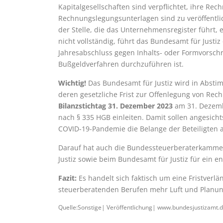
Kapitalgesellschaften sind verpflichtet, ihre Re
Rechnungslegungsunterlagen sind zu veröffentli
der Stelle, die das Unternehmensregister führt, e
nicht vollständig, führt das Bundesamt für Justi
Jahresabschluss gegen Inhalts- oder Formvorschri
Bußgeldverfahren durchzuführen ist.
Wichtig!
Das Bundesamt für Justiz wird in Abst
deren gesetzliche Frist zur Offenlegung von Re
Bilanzstichtag 31. Dezember 2023
am 31. Dezemb
nach § 335 HGB einleiten. Damit sollen angesic
COVID-19-Pandemie die Belange der Beteiligten 
Darauf hat auch die Bundessteuerberaterkamme
Justiz sowie beim Bundesamt für Justiz für ein 
Fazit:
Es handelt sich faktisch um eine Fristverl
steuerberatenden Berufen mehr Luft und Planung
Quelle:Sonstige| Veröffentlichung| www.bundesjustizamt.