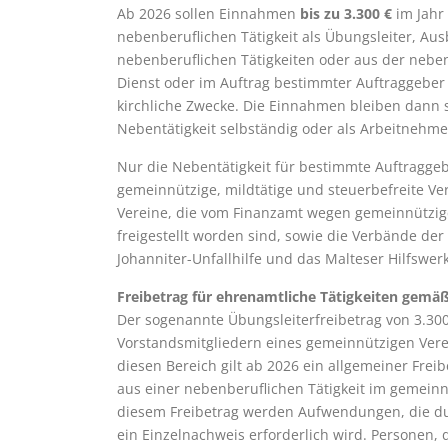
Ab 2026 sollen Einnahmen
bis zu 3.300 €
im Jahr
nebenberuflichen Tätigkeit als Übungsleiter, Aus
nebenberuflichen Tätigkeiten oder aus der neben
Dienst oder im Auftrag bestimmter Auftraggeber z
kirchliche Zwecke. Die Einnahmen bleiben dann s
Nebentätigkeit selbständig oder als Arbeitnehme
Nur die Nebentätigkeit für bestimmte Auftraggebe
gemeinnützige, mildtätige und steuerbefreite Ve
Vereine, die vom Finanzamt wegen gemeinnütziger
freigestellt worden sind, sowie die Verbände der
Johanniter-Unfallhilfe und das Malteser Hilfswerk
Freibetrag für ehrenamtliche Tätigkeiten gemäß
Der sogenannte Übungsleiterfreibetrag von 3.300 
Vorstandsmitgliedern eines gemeinnützigen Verei
diesen Bereich gilt ab 2026 ein allgemeiner Frei
aus einer nebenberuflichen Tätigkeit im gemeinnü
diesem Freibetrag werden Aufwendungen, die dur
ein Einzelnachweis erforderlich wird. Personen, 