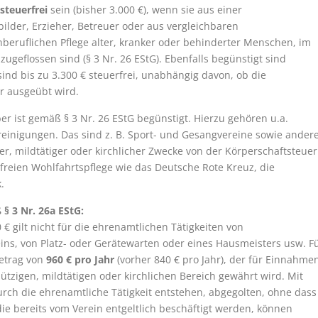
steuerfrei
sein (bisher 3.000 €), wenn sie aus einer
bilder, Erzieher, Betreuer oder aus vergleichbaren
beruflichen Pflege alter, kranker oder behinderter Menschen, im
ugeflossen sind (§ 3 Nr. 26 EStG). Ebenfalls begünstigt sind
ind bis zu 3.300 € steuerfrei, unabhängig davon, ob die
r ausgeübt wird.
r ist gemäß § 3 Nr. 26 EStG begünstigt. Hierzu gehören u.a.
reinigungen. Das sind z. B. Sport- und Gesangvereine sowie ander
, mildtätiger oder kirchlicher Zwecke von der Körperschaftsteuer
 freien Wohlfahrtspflege wie das Deutsche Rote Kreuz, die
.
 § 3 Nr. 26a EStG:
€ gilt nicht für die ehrenamtlichen Tätigkeiten von
ns, von Platz- oder Gerätewarten oder eines Hausmeisters usw. F
betrag von
960 € pro Jahr
(vorher 840 € pro Jahr), der für Einnahme
tzigen, mildtätigen oder kirchlichen Bereich gewährt wird. Mit
ch die ehrenamtliche Tätigkeit entstehen, abgegolten, ohne dass
die bereits vom Verein entgeltlich beschäftigt werden, können