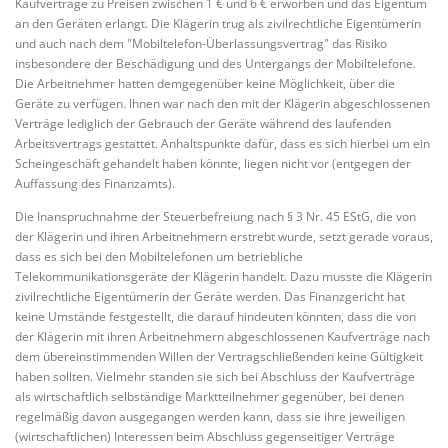
Kaufverträge zu Preisen zwischen 1 € und 6 € erworben und das Eigentum
an den Geräten erlangt. Die Klägerin trug als zivilrechtliche Eigentümerin
und auch nach dem "Mobiltelefon-Überlassungsvertrag" das Risiko
insbesondere der Beschädigung und des Untergangs der Mobiltelefone.
Die Arbeitnehmer hatten demgegenüber keine Möglichkeit, über die
Geräte zu verfügen. Ihnen war nach den mit der Klägerin abgeschlossenen
Verträge lediglich der Gebrauch der Geräte während des laufenden
Arbeitsvertrags gestattet. Anhaltspunkte dafür, dass es sich hierbei um ein
Scheingeschäft gehandelt haben könnte, liegen nicht vor (entgegen der
Auffassung des Finanzamts).
Die Inanspruchnahme der Steuerbefreiung nach § 3 Nr. 45 EStG, die von
der Klägerin und ihren Arbeitnehmern erstrebt wurde, setzt gerade voraus,
dass es sich bei den Mobiltelefonen um betriebliche
Telekommunikationsgeräte der Klägerin handelt. Dazu musste die Klägerin
zivilrechtliche Eigentümerin der Geräte werden. Das Finanzgericht hat
keine Umstände festgestellt, die darauf hindeuten könnten, dass die von
der Klägerin mit ihren Arbeitnehmern abgeschlossenen Kaufverträge nach
dem übereinstimmenden Willen der Vertragschließenden keine Gültigkeit
haben sollten. Vielmehr standen sie sich bei Abschluss der Kaufverträge
als wirtschaftlich selbständige Marktteilnehmer gegenüber, bei denen
regelmäßig davon ausgegangen werden kann, dass sie ihre jeweiligen
(wirtschaftlichen) Interessen beim Abschluss gegenseitiger Verträge