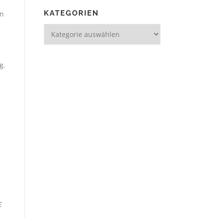
h
KATEGORIEN
en
g.
€