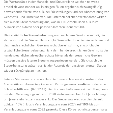
Die Wertansätze in der Handels- und Steuerbilanz weichen teilweise
erheblich voneinander ab. In einigen Fällen ergeben sich zwangsläufig
abweichende Werte, wie z. B. bei Rückstellungen und der Abschreibung von
Geschäfts- und Firmenwerten. Die unterschiedlichen Wertansätze wirken
sich auf die Steuerbelastung aus, was in IFRS-Abschlüssen z. B. zum
Ausweis von aktiven oder passiven latenten Steuern führt.
Die
tatsächliche Steuerbelastung
wird nach dem Gewinn ermittelt, der
sich aufgrund der Steuerbilanz ergibt. Wenn die Höhe des steuerlichen und
des handelsrechtlichen Gewinns nicht übereinstimmt, entspricht die
tatsächliche Steuerbelastung nicht dem handelsrechtlichen Gewinn. Ist der
handelsrechtliche Jahresüberschuss höher als der steuerliche Gewinn,
müssen passive latente Steuern ausgewiesen werden. Gleicht sich die
Steuerbelastung später aus, ist der Ausweis der passiven latenten Steuern
wieder rückgängig zu machen.
Latente Steueransprüche und latente Steuerschulden sind
anhand der
Steuersätze
zu bewerten, in der ein Vermögenswert
realisiert
oder eine
Schuld
erfüllt
wird (IAS 12.47). Der Körperschaftsteuersatz wird beginnend
mit dem Veranlagungszeitraum 2028 stufenweise über fünf Jahre hinweg
um jeweils ein Prozent abgesenkt. Der Steuersatz wird von den derzeit
gültigen 15% (inklusiv Veranlagungszeitraum 2027)
auf 10%
bis zum
Veranlagungszeitraums 2032
gesenkt
. Diese Körperschaftsteuersenkung