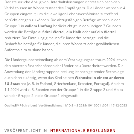
Der steuerliche Abzug von Unterhaltsleistungen richtet sich nach den
Verhältnissen im Wohnsitzstaat des Empfängers. Die Länder werden in 4
Gruppen eingeteilt, um die jeweiligen Lebensverhältnisse zutreffend
berücksichtigen zu können. Die abzugsfähigen Beträge werden in der
Gruppe 1 in
vollem Umfang
berücksichtigt. In den übrigen 3 Gruppen
werden die Beträge auf
drei Viertel
,
ein Halb
oder auf
ein Viertel
reduziert. Die Einteilung gilt auch für Kinderfreibeträge und die
Bedarfsfreibeträge für Kinder, die ihren Wohnsitz oder gewöhnlichen
Aufenthalt im Ausland haben.
Die Ländergruppeneinteilung ab dem Veranlagungszeitraum 2024 ist von
den obersten Finanzbehörden der Länder neu überarbeitet worden. Die
Anwendung der Ländergruppeneinteilung ist nach geltender Rechtslage
auch dann zulässig, wenn das Kind seinen
Wohnsitz in einem anderen
EU-Staat
hat (z. B. in Estland, Griechenland, Kroatien, Portugal). Ab dem
1.1.2024 wird z. B. Spanien von der Gruppe 1 in die Gruppe 2 und Malta
von der Gruppe 2 in die Gruppe 1 eingestuft.
Quelle:BMF-Schreiben| Veröffentlichung| IV D 5 – S 2285/19/10001 :004| 17-12-2023
VERÖFFENTLICHT IN
INTERNATIONALE REGELUNGEN