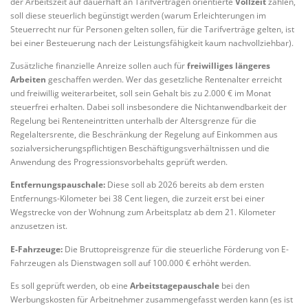
der Arbeitszeit auf dauerhaft an Tarifverträgen orientierte
Vollzeit
zahlen,
soll diese steuerlich begünstigt werden (warum Erleichterungen im
Steuerrecht nur für Personen gelten sollen, für die Tarifverträge gelten, ist
bei einer Besteuerung nach der Leistungsfähigkeit kaum nachvollziehbar).
Zusätzliche finanzielle Anreize sollen auch für
freiwilliges längeres
Arbeiten
geschaffen werden. Wer das gesetzliche Rentenalter erreicht
und freiwillig weiterarbeitet, soll sein Gehalt bis zu 2.000 € im Monat
steuerfrei erhalten. Dabei soll insbesondere die Nichtanwendbarkeit der
Regelung bei Renteneintritten unterhalb der Altersgrenze für die
Regelaltersrente, die Beschränkung der Regelung auf Einkommen aus
sozialversicherungspflichtigen Beschäftigungsverhältnissen und die
Anwendung des Progressionsvorbehalts geprüft werden.
Entfernungspauschale:
Diese soll ab 2026 bereits ab dem ersten
Entfernungs-Kilometer bei 38 Cent liegen, die zurzeit erst bei einer
Wegstrecke von der Wohnung zum Arbeitsplatz ab dem 21. Kilometer
anzusetzen ist.
E-Fahrzeuge:
Die Bruttopreisgrenze für die steuerliche Förderung von E-
Fahrzeugen als Dienstwagen soll auf 100.000 € erhöht werden.
Es soll geprüft werden, ob eine
Arbeitstagepauschale
bei den
Werbungskosten für Arbeitnehmer zusammengefasst werden kann (es ist