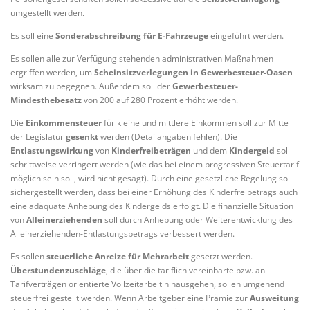
umgestellt werden.
Es soll eine
Sonderabschreibung für E-Fahrzeuge
eingeführt werden.
Es sollen alle zur Verfügung stehenden administrativen Maßnahmen
ergriffen werden, um
Scheinsitzverlegungen in Gewerbesteuer-Oasen
wirksam zu begegnen. Außerdem soll der
Gewerbesteuer-
Mindesthebesatz
von 200 auf 280 Prozent erhöht werden.
Die
Einkommensteuer
für kleine und mittlere Einkommen soll zur Mitte
der Legislatur
gesenkt
werden (Detailangaben fehlen). Die
Entlastungswirkung
von
Kinderfreibeträgen
und dem
Kindergeld
soll
schrittweise verringert werden (wie das bei einem progressiven Steuertarif
möglich sein soll, wird nicht gesagt). Durch eine gesetzliche Regelung soll
sichergestellt werden, dass bei einer Erhöhung des Kinderfreibetrags auch
eine adäquate Anhebung des Kindergelds erfolgt. Die finanzielle Situation
von
Alleinerziehenden
soll durch Anhebung oder Weiterentwicklung des
Alleinerziehenden-Entlastungsbetrags verbessert werden.
Es sollen
steuerliche Anreize für Mehrarbeit
gesetzt werden.
Überstundenzuschläge
, die über die tariflich vereinbarte bzw. an
Tarifverträgen orientierte Vollzeitarbeit hinausgehen, sollen umgehend
steuerfrei gestellt werden. Wenn Arbeitgeber eine Prämie zur
Ausweitung