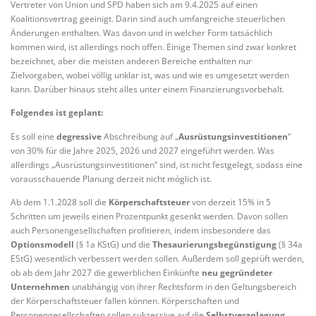
Vertreter von Union und SPD haben sich am 9.4.2025 auf einen
Koalitionsvertrag geeinigt. Darin sind auch umfangreiche steuerlichen
Änderungen enthalten. Was davon und in welcher Form tatsächlich
kommen wird, ist allerdings noch offen. Einige Themen sind zwar konkret
bezeichnet, aber die meisten anderen Bereiche enthalten nur
Zielvorgaben, wobei völlig unklar ist, was und wie es umgesetzt werden
kann. Darüber hinaus steht alles unter einem Finanzierungsvorbehalt.
Folgendes ist geplant:
Es soll eine
degressive
Abschreibung auf „
Ausrüstungsinvestitionen
“
von 30% für die Jahre 2025, 2026 und 2027 eingeführt werden. Was
allerdings „Ausrüstungsinvestitionen“ sind, ist nicht festgelegt, sodass eine
vorausschauende Planung derzeit nicht möglich ist.
Ab dem 1.1.2028 soll die
Körperschaftsteuer
von derzeit 15% in 5
Schritten um jeweils einen Prozentpunkt gesenkt werden. Davon sollen
auch Personengesellschaften profitieren, indem insbesondere das
Optionsmodell
(§ 1a KStG) und die
Thesaurierungsbegünstigung
(§ 34a
EStG) wesentlich verbessert werden sollen. Außerdem soll geprüft werden,
ob ab dem Jahr 2027 die gewerblichen Einkünfte
neu gegründeter
Unternehmen
unabhängig von ihrer Rechtsform in den Geltungsbereich
der Körperschaftsteuer fallen können. Körperschaften und
Personengesellschaften sollen sukzessive auf die
Selbstveranlagung