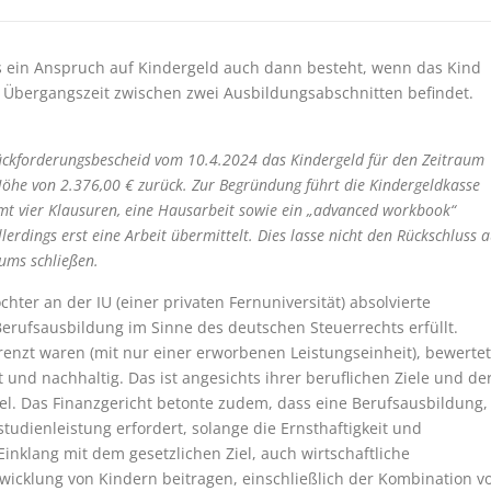
s ein Anspruch auf Kindergeld auch dann besteht, wenn das Kind
r Übergangszeit zwischen zwei Ausbildungsabschnitten befindet.
ückforderungsbescheid vom 10.4.2024 das Kindergeld für den Zeitraum
Höhe von 2.376,00 € zurück. Zur Begründung führt die Kindergeldkasse
mt vier Klausuren, eine Hausarbeit sowie ein „advanced workbook“
erdings erst eine Arbeit übermittelt. Dies lasse nicht den Rückschluss a
iums schließen.
hter an der IU (einer privaten Fernuniversität) absolvierte
erufsausbildung im Sinne des deutschen Steuerrechts erfüllt.
renzt waren (mit nur einer erworbenen Leistungseinheit), bewerte
und nachhaltig. Das ist angesichts ihrer beruflichen Ziele und de
el. Das Finanzgericht betonte zudem, dass eine Berufsausbildung,
udienleistung erfordert, solange die Ernsthaftigkeit und
Einklang mit dem gesetzlichen Ziel, auch wirtschaftliche
wicklung von Kindern beitragen, einschließlich der Kombination v