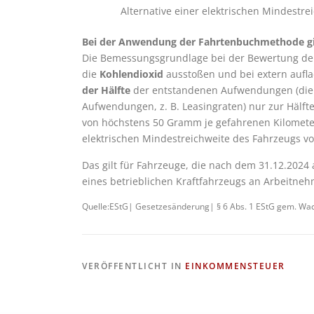
Alternative einer elektrischen Mindestre
Bei der Anwendung der Fahrtenbuchmethode gi
Die Bemessungsgrundlage bei der Bewertung der 
die
Kohlendioxid
ausstoßen und bei extern aufla
der Hälfte
der entstandenen Aufwendungen (die A
Aufwendungen, z. B. Leasingraten) nur zur Hälf
von höchstens 50 Gramm je gefahrenen Kilometer 
elektrischen Mindestreichweite des Fahrzeugs v
Das gilt für Fahrzeuge, die nach dem 31.12.2024
eines betrieblichen Kraftfahrzeugs an Arbeitn
Quelle:EStG| Gesetzesänderung| § 6 Abs. 1 EStG gem. Wa
VERÖFFENTLICHT IN
EINKOMMENSTEUER