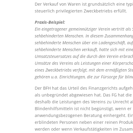
Der Verkauf von Waren ist grundsätzlich eine typ
steuerlich privilegierten Zweckbetriebs erfüllt.
Praxis-Beispiel:
Ein eingetragener gemeinnütziger Verein vertritt als 
sehbehinderten Menschen. In diesem Zusammenhang ve
sehbehinderte Menschen über ein Ladengeschäft, auf 
sehbehinderte Menschen verkauft, hatte sich mit e
Umsatzsteuersatzes auf die durch den Verein erbrac
Umsätze des Vereins als Leistungen einer Körpersch
eines Zweckbetriebs verfolgt, mit dem ermäßigten St
gehören u.a. Einrichtungen, die zur Fürsorge für bl
Der BFH hat das Urteil des Finanzgerichts aufge
als unbegründet abgewiesen hat. Das FG hat di
deshalb die Leistungen des Vereins zu Unrecht a
Blindenhilfsmitteln ist nicht begünstigt, wenn e
anwendungsbezogenen Beratung einhergeht. Eine
erblindeten Personen neben einer reinen Produkt
werden oder wenn Verkaufstätigkeiten im Zusa