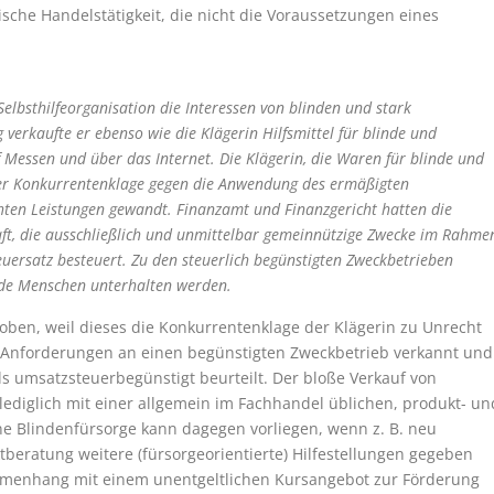
ische Handelstätigkeit, die nicht die Voraussetzungen eines
Selbsthilfeorganisation die Interessen von blinden und stark
rkaufte er ebenso wie die Klägerin Hilfsmittel für blinde und
Messen und über das Internet. Die Klägerin, die Waren für blinde und
iner Konkurrentenklage gegen die Anwendung des ermäßigten
hten Leistungen gewandt. Finanzamt und Finanzgericht hatten die
aft, die ausschließlich und unmittelbar gemeinnützige Zwecke im Rahme
euersatz besteuert. Zu den steuerlich begünstigten Zweckbetrieben
inde Menschen unterhalten werden.
hoben, weil dieses die Konkurrentenklage der Klägerin zu Unrecht
e Anforderungen an einen begünstigten Zweckbetrieb verkannt und
ls umsatzsteuerbegünstigt beurteilt. Der bloße Verkauf von
r lediglich mit einer allgemein im Fachhandel üblichen, produkt- un
 Blindenfürsorge kann dagegen vorliegen, wenn z. B. neu
beratung weitere (fürsorgeorientierte) Hilfestellungen gegeben
mmenhang mit einem unentgeltlichen Kursangebot zur Förderung