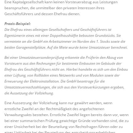
Eine Kapitalgesellschaft kann keinen Vorsteuerabzug aus Leistungen
beanspruchen, die unmittelbar den privaten Interessen ihres
Geschäftsführers und dessen Ehefrau dienen.
Praxis-Beispiel:
Die Ehefrau eines alleinigen Gesellschafters und Geschäftsführers ist
Eigentümerin eines mit einer Doppelhaushälfte bebauten Grundstücks. Sie
vermietete an die GmbH ein Arbeitszimmer im Norden des 1. Stocks sowie die
beiden Garagenstellplätze. Auf die Miete wurde keine Umsatzsteuer berechnet.
Bei einer Umsatzsteuersonderprüfung erkannte die Prüferin den Abzug von
Vorsteuern aus den Rechnungen für bestimmte Einbauten im Gebäude der
Ehefrau des Geschäftsführers nicht an. Hierbei handelte es sich um den Einbau
einer Lüftung, von Rollläden eines Netzwerks und von Modulen sowie der
Erneuerung der Elektroinstallation. Die GmbH beantrage für die
Umsatzsteuernachzahlungen, die sich aus den Vorsteuerkürzungen ergaben,
die Aussetzung der Vollziehung.
Eine Aussetzung der Vollziehung kann nur gewährt werden, wenn
ernstliche Zweifel an der Rechtmäßigkeit des angefochtenen
Verwaltungsakts bestehen. Ernstliche Zweifel liegen bereits dann vor, wenn
bei einer summarischen Prüfung gewichtige Gründe vorhanden sind, die zu
einer Unsicherheit bei der Beurteilung von Rechtsfragen führen oder zu
einer Unklarheit bei der Beurteilung des entscheidungserheblichen