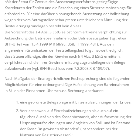
hält der Senat für Zwecke des Aussetzungsverfahrens geringfügige
Korrekturen der Zahlen und die Berechnung eines Sicherheitsabschlags für
erforderlich. Für eine darüber hinausgehende Aussetzung der Vollziehung
wegen der vom Antragsteller behaupteten unterbliebenen Mitteilung der
Besteuerungsgrundlagen besteht kein Anlass.
Die Vorschrift des § 4 Abs. 3 EStG selbst normiert keine Verpflichtung zur
Aufzeichnung der Betriebseinnahmen oder Betriebsausgaben (vgl. etwa
BFH-Urteil vom 15.4.1999 IV R 68/98, BStBl II 1999, 481). Aus den
allgemeinen Grundsätzen der Feststellungslast folgt insoweit lediglich,
dass Steuerpflichtige, die den Gewinn nach § 4 Abs. 3 EStG ermitteln,
verpflichtet sind, die ihrer Gewinnermittlung zugrundeliegenden Belege
aufzubewahren (vgl. BFH-Beschluss vom 7.2.2008 X B 189/07).
Nach Maßgabe der finanzgerichtlichen Rechtsprechung sind die folgenden
Möglichkeiten für eine ordnungsmäßige Aufzeichnung von Bareinnahmen
in Fällen der Einnahmen-Überschuss-Rechnung anerkannt:
eine geordnete Belegablage mit Einzelaufzeichnungen der Erlöse;
Verzicht sowohl auf Einzelaufzeichnungen als auch auf ein
tägliches Auszählen des Kassenbestands, aber Aufbewahrung der
Ursprungsaufzeichnungen und Abgleich von Soll- und Ist-Bestand
der Kasse "in gewissen Abständen" (insbesondere bei der
Nutzung von Registrierkassen);