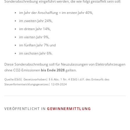
Sonderabschreibung eingeführt werden, die wie folgt gestaffelt sein soll:
im Jahr der Anschaffung = im ersten Jahr 40%,
im zweiten Jahr 24%,
im dritten Jahr 14%,
im vierten Jahr 9%,
im fünften Jahr 7% und
im sechsten Jahr 6%.
Diese Sonderabschreibung soll für Neuzulassungen von Elektrofahrzeugen
ohne CO2-Emissionen
bis Ende 2028
gelten.
Quelle:EStG| Gesetzvorhaben| § 6 Abs. 1 Nr. 4 EStG i.d.F. des Entwurfs des
Steuerfortentwicklungsgesetzes| 12-09-2024
VERÖFFENTLICHT IN
GEWINNERMITTLUNG