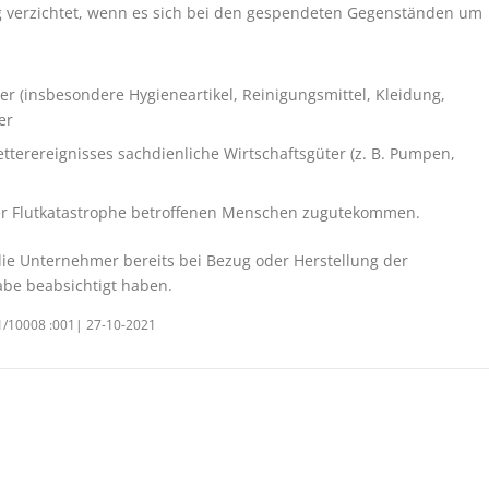
ng verzichtet, wenn es sich bei den gespendeten Gegenständen um
er (insbesondere Hygieneartikel, Reinigungsmittel, Kleidung,
er
terereignisses sachdienliche Wirtschaftsgüter (z. B. Pumpen,
er Flutkatastrophe betroffenen Menschen zugutekommen.
die Unternehmer bereits bei Bezug oder Herstellung der
be beabsichtigt haben.
21/10008 :001| 27-10-2021