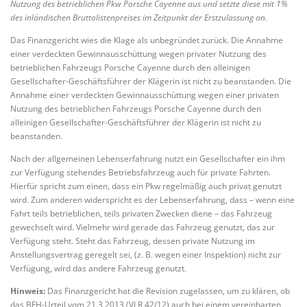
Nutzung des betrieblichen Pkw Porsche Cayenne aus und setzte diese mit 1%
des inländischen Bruttolistenpreises im Zeitpunkt der Erstzulassung an.
Das Finanzgericht wies die Klage als unbegründet zurück. Die Annahme
einer verdeckten Gewinnausschüttung wegen privater Nutzung des
betrieblichen Fahrzeugs Porsche Cayenne durch den alleinigen
Gesellschafter-Geschäftsführer der Klägerin ist nicht zu beanstanden. Die
Annahme einer verdeckten Gewinnausschüttung wegen einer privaten
Nutzung des betrieblichen Fahrzeugs Porsche Cayenne durch den
alleinigen Gesellschafter-Geschäftsführer der Klägerin ist nicht zu
beanstanden.
Nach der allgemeinen Lebenserfahrung nutzt ein Gesellschafter ein ihm
zur Verfügung stehendes Betriebsfahrzeug auch für private Fahrten.
Hierfür spricht zum einen, dass ein Pkw regelmäßig auch privat genutzt
wird. Zum anderen widerspricht es der Lebenserfahrung, dass – wenn eine
Fahrt teils betrieblichen, teils privaten Zwecken diene – das Fahrzeug
gewechselt wird. Vielmehr wird gerade das Fahrzeug genutzt, das zur
Verfügung steht. Steht das Fahrzeug, dessen private Nutzung im
Anstellungsvertrag geregelt sei, (z. B. wegen einer Inspektion) nicht zur
Verfügung, wird das andere Fahrzeug genutzt.
Hinweis:
Das Finanzgericht hat die Revision zugelassen, um zu klären, ob
das BFH-Urteil vom 21.3.2013 (VI R 42/12) auch bei einem vereinbarten