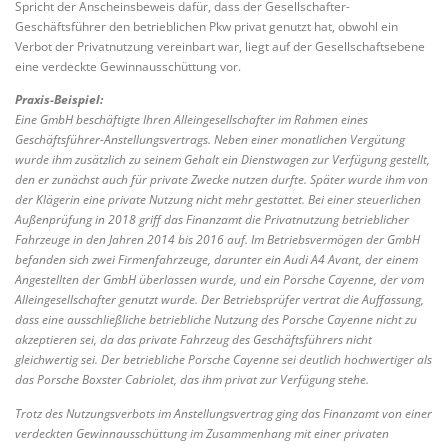
Spricht der Anscheinsbeweis dafür, dass der Gesellschafter-
Geschäftsführer den betrieblichen Pkw privat genutzt hat, obwohl ein
Verbot der Privatnutzung vereinbart war, liegt auf der Gesellschaftsebene
eine verdeckte Gewinnausschüttung vor.
Praxis-Beispiel:
Eine GmbH beschäftigte Ihren Alleingesellschafter im Rahmen eines
Geschäftsführer-Anstellungsvertrags. Neben einer monatlichen Vergütung
wurde ihm zusätzlich zu seinem Gehalt ein Dienstwagen zur Verfügung gestellt,
den er zunächst auch für private Zwecke nutzen durfte. Später wurde ihm von
der Klägerin eine private Nutzung nicht mehr gestattet. Bei einer steuerlichen
Außenprüfung in 2018 griff das Finanzamt die Privatnutzung betrieblicher
Fahrzeuge in den Jahren 2014 bis 2016 auf. Im Betriebsvermögen der GmbH
befanden sich zwei Firmenfahrzeuge, darunter ein Audi A4 Avant, der einem
Angestellten der GmbH überlassen wurde, und ein Porsche Cayenne, der vom
Alleingesellschafter genutzt wurde. Der Betriebsprüfer vertrat die Auffassung,
dass eine ausschließliche betriebliche Nutzung des Porsche Cayenne nicht zu
akzeptieren sei, da das private Fahrzeug des Geschäftsführers nicht
gleichwertig sei. Der betriebliche Porsche Cayenne sei deutlich hochwertiger als
das Porsche Boxster Cabriolet, das ihm privat zur Verfügung stehe.
Trotz des Nutzungsverbots im Anstellungsvertrag ging das Finanzamt von einer
verdeckten Gewinnausschüttung im Zusammenhang mit einer privaten