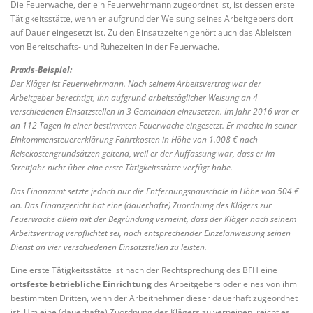
Die Feuerwache, der ein Feuerwehrmann zugeordnet ist, ist dessen erste
Tätigkeitsstätte, wenn er aufgrund der Weisung seines Arbeitgebers dort
auf Dauer eingesetzt ist. Zu den Einsatzzeiten gehört auch das Ableisten
von Bereitschafts- und Ruhezeiten in der Feuerwache.
Praxis-Beispiel:
Der Kläger ist Feuerwehrmann. Nach seinem Arbeitsvertrag war der
Arbeitgeber berechtigt, ihn aufgrund arbeitstäglicher Weisung an 4
verschiedenen Einsatzstellen in 3 Gemeinden einzusetzen. Im Jahr 2016 war er
an 112 Tagen in einer bestimmten Feuerwache eingesetzt. Er machte in seiner
Einkommensteuererklärung Fahrtkosten in Höhe von 1.008 € nach
Reisekostengrundsätzen geltend, weil er der Auffassung war, dass er im
Streitjahr nicht über eine erste Tätigkeitsstätte verfügt habe.
Das Finanzamt setzte jedoch nur die Entfernungspauschale in Höhe von 504 €
an. Das Finanzgericht hat eine (dauerhafte) Zuordnung des Klägers zur
Feuerwache allein mit der Begründung verneint, dass der Kläger nach seinem
Arbeitsvertrag verpflichtet sei, nach entsprechender Einzelanweisung seinen
Dienst an vier verschiedenen Einsatzstellen zu leisten.
Eine erste Tätigkeitsstätte ist nach der Rechtsprechung des BFH eine
ortsfeste betriebliche Einrichtung
des Arbeitgebers oder eines von ihm
bestimmten Dritten, wenn der Arbeitnehmer dieser dauerhaft zugeordnet
ist. Um eine (dauerhafte) Zuordnung des Klägers zu verneinen, reicht es