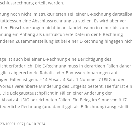
schlussrechnung erteilt werden.
ung noch nicht im strukturierten Teil einer E-Rechnung darstellba
 stattdessen eine Abschlussrechnung zu stellen. Es wird aber vor
hen Einschränkungen nicht beanstandet, wenn in einer bis zum
hnung ein Anhang als unstrukturierte Datei in der E-Rechnung
sonderen Zusammenstellung ist bei einer E-Rechnung hingegen nic
ge ist auch bei einer E-Rechnung eine Berichtigung des
cht erforderlich. Die E-Rechnung muss in derartigen Fällen daher
hträglich abgerechnete Rabatt- oder Bonusvereinbarungen auf
en Fällen ist gem. § 14 Absatz 4 Satz 1 Nummer 7 UStG in der
oraus vereinbarte Minderung des Entgelts besteht. Hierfür ist ei
. Die Belegaustauschpflicht in Fällen einer Änderung der
Absatz 4 UStG bezeichneten Fällen. Ein Beleg im Sinne von § 17
teuerliche Rechnung (und damit ggf. als E-Rechnung) ausgestellt
a/23/10001 :007| 04-10-2024