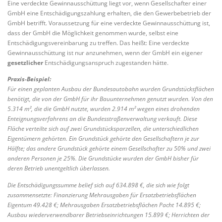
Eine verdeckte Gewinnausschüttung liegt vor, wenn Gesellschafter einer
GmbH eine Entschädigungszahlung erhalten, die den Gewerbebetrieb der
GmbH betrifft. Voraussetzung für eine verdeckte Gewinnausschüttung ist,
dass der GmbH die Möglichkeit genommen wurde, selbst eine
Entschädigungsvereinbarung zu treffen. Das heißt: Eine verdeckte
Gewinnausschüttung ist nur anzunehmen, wenn der GmbH ein eigener
gesetzlicher
Entschädigungsanspruch zugestanden hätte.
Praxis-Beispiel:
Für einen geplanten Ausbau der Bundesautobahn wurden Grundstücksflächen
benötigt, die von der GmbH für ihr Bauunternehmen genutzt wurden. Von den
5.314 m², die die GmbH nutzte, wurden 2.914 m² wegen eines drohenden
Enteignungsverfahrens an die Bundesstraßenverwaltung verkauft. Diese
Fläche verteilte sich auf zwei Grundstücksparzellen, die unterschiedlichen
Eigentümern gehörten. Ein Grundstück gehörte den Gesellschaftern je zur
Hälfte; das andere Grundstück gehörte einem Gesellschafter zu 50% und zwei
anderen Personen je 25%. Die Grundstücke wurden der GmbH bisher für
deren Betrieb unentgeltlich überlassen.
Die Entschädigungssumme belief sich auf 634.898 €, die sich wie folgt
zusammensetzte: Finanzierung Mehrausgaben für Ersatzbetriebsflächen
Eigentum 49.428 €; Mehrausgaben Ersatzbetriebsflächen Pacht 14.895 €;
Ausbau wiederverwendbarer Betriebseinrichtungen 15.899 €; Herrichten der