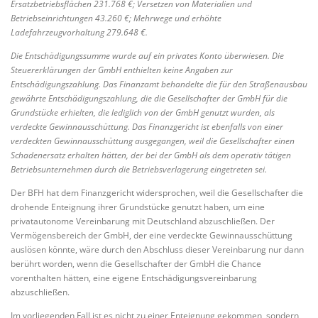
Ersatzbetriebsflächen 231.768 €; Versetzen von Materialien und
Betriebseinrichtungen 43.260 €; Mehrwege und erhöhte
Ladefahrzeugvorhaltung 279.648 €.
Die Entschädigungssumme wurde auf ein privates Konto überwiesen. Die
Steuererklärungen der GmbH enthielten keine Angaben zur
Entschädigungszahlung. Das Finanzamt behandelte die für den Straßenausbau
gewährte Entschädigungszahlung, die die Gesellschafter der GmbH für die
Grundstücke erhielten, die lediglich von der GmbH genutzt wurden, als
verdeckte Gewinnausschüttung. Das Finanzgericht ist ebenfalls von einer
verdeckten Gewinnausschüttung ausgegangen, weil die Gesellschafter einen
Schadenersatz erhalten hätten, der bei der GmbH als dem operativ tätigen
Betriebsunternehmen durch die Betriebsverlagerung eingetreten sei.
Der BFH hat dem Finanzgericht widersprochen, weil die Gesellschafter die
drohende Enteignung ihrer Grundstücke genutzt haben, um eine
privatautonome Vereinbarung mit Deutschland abzuschließen. Der
Vermögensbereich der GmbH, der eine verdeckte Gewinnausschüttung
auslösen könnte, wäre durch den Abschluss dieser Vereinbarung nur dann
berührt worden, wenn die Gesellschafter der GmbH die Chance
vorenthalten hätten, eine eigene Entschädigungsvereinbarung
abzuschließen.
Im vorliegenden Fall ist es nicht zu einer Enteignung gekommen, sondern