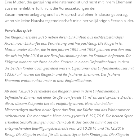
Eine Mutter, die ganzjährig alleinstehend ist und nicht mit ihrem Ehemann
zusammenlebt, erfüllt nicht die Voraussetzungen der
Zusammenveranlagung und hat Anspruch auf einen Entlastungsbetrag,
wenn sie keine Haushaltsgemeinschaft mit einer volljährigen Person bildet.
Praxis-Beispiel:
Die Klägerin erzielte 2016 neben ihren Einkünften aus nichtselbständiger
Arbeit noch Einkünfte aus Vermietung und Verpachtung. Die Klägerin ist
Mutter zweier Kinder, die in den Jahren 1995 und 1998 geboren wurden und
die sich im Jahr 2016 in der Berufsausbildung bzw. im Studium befanden. Die
Klägerin wohnte mit ihren beiden Kindern in einem Einfamilienhaus, in dem
die beiden Kinder auch gemeldet waren. Eigentümer des Einfamilienhauses mit
133,67 m², waren die Klägerin und ihr früherer Ehemann. Der frühere
Ehemann wohnte nicht mehr in dem Einfamilienhaus.
Ab dem 1.8.2016 vermietete die Klägerin zwei in dem Einfamilienhaus
befindliche Zimmer mit einer Größe von jeweils 11 m² an zwei syrische Brüder,
die zu diesem Zeitpunkt bereits volljährig waren. Nach den beiden
Mietverträgen durften beide Syrer das Bad, die Küche und das Wohnzimmer
mitbenutzen. Die monatliche Miete betrug jeweils € 197,76 €. Die beiden Syrer
erhielten Sozialleistungen nach dem SGB II; das Gericht nimmt auf die
entsprechenden Bewilligungsbescheide vom 20.10.2016 und 16.12.2016
Bezug. Die Klägerin erhielt für die beiden Syrer kein Kindergeld. Die Klägerin