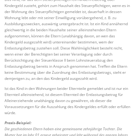
Kindergeld zusteht, gehört zum Haushalt des Steuerpflichtigen, wenn es in
der Wohnung des Steuerpflichtigen gemeldet ist, dauerhaft in dessen
Wohnung lebt oder mit seiner Einwilligung vorübergehend, z. B. zu
Ausbildungszwecken, auswärtig untergebracht ist. Ist ein Kind annähernd
gleichwertig in die beiden Haushalte seiner alleinstehenden Eltern
aufgenommen, können die Eltern (unabhängig davon, an wen das
Kindergeld ausgezahlt wird) untereinander bestimmen, wem der
Entlastungsbetrag zustehen soll. Diese Wahlmöglichkeit besteht nicht,
wenn einer der Berechtigten bei seiner Veranlagung oder durch
Berücksichtigung der Steuerklasse II beim Lohnsteuerabzug den
Entlastungsbetrag bereits in Anspruch genommen hat. Treffen die Eltern
keine Bestimmung über die Zuordnung des Entlastungsbetrags, steht er
demjenigen zu, an den das Kindergeld ausgezahlt wird.
Ist das Kind in den Wohnungen beider Elternteile gemeldet und ist nur ein
Elternteil alleinstehend, ist diesem Elternteil der Entlastungsbetrag für
Alleinerziehende unabhängig davon zu gewähren, ob dieser die
Voraussetzungen für die Auszahlung des Kindergeldes erfüllt oder erfüllen
würde.
Praxis-Beispiel:
Die geschiedenen Eltern haben eine gemeinsame zehnjährige Tochter. Die
Mutter hat im Jahr 01 erneut geheiratet und lebt während des ganzen Jahres