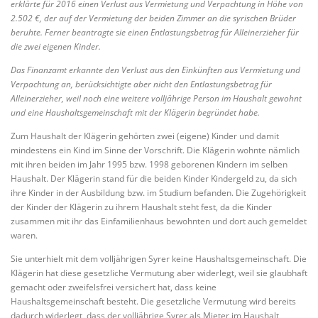
erklärte für 2016 einen Verlust aus Vermietung und Verpachtung in Höhe von
2.502 €, der auf der Vermietung der beiden Zimmer an die syrischen Brüder
beruhte. Ferner beantragte sie einen Entlastungsbetrag für Alleinerzieher für
die zwei eigenen Kinder.
Das Finanzamt erkannte den Verlust aus den Einkünften aus Vermietung und
Verpachtung an, berücksichtigte aber nicht den Entlastungsbetrag für
Alleinerzieher, weil noch eine weitere volljährige Person im Haushalt gewohnt
und eine Haushaltsgemeinschaft mit der Klägerin begründet habe.
Zum Haushalt der Klägerin gehörten zwei (eigene) Kinder und damit
mindestens ein Kind im Sinne der Vorschrift. Die Klägerin wohnte nämlich
mit ihren beiden im Jahr 1995 bzw. 1998 geborenen Kindern im selben
Haushalt. Der Klägerin stand für die beiden Kinder Kindergeld zu, da sich
ihre Kinder in der Ausbildung bzw. im Studium befanden. Die Zugehörigkeit
der Kinder der Klägerin zu ihrem Haushalt steht fest, da die Kinder
zusammen mit ihr das Einfamilienhaus bewohnten und dort auch gemeldet
waren.
Sie unterhielt mit dem volljährigen Syrer keine Haushaltsgemeinschaft. Die
Klägerin hat diese gesetzliche Vermutung aber widerlegt, weil sie glaubhaft
gemacht oder zweifelsfrei versichert hat, dass keine
Haushaltsgemeinschaft besteht. Die gesetzliche Vermutung wird bereits
dadurch widerlegt, dass der volljährige Syrer als Mieter im Haushalt