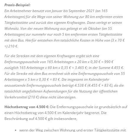
Praxis-Beispiel:
Ein Arbeitnehmer benutzt von Januar bis September 2021 (an 165
Arbeitstagen) für die Wege von seiner Wohnung zur 80 km entfernten ersten
Tätigkeitsstätte und zurück den eigenen Kraftwagen. Dann verlegt er seinen
Wohnsitz. Von der neuen Wohnung aus gelangt er ab Oktober (an 55
Arbeitstagen) zur nunmehr nur noch 5 km entfernten ersten Tätigkeitsstätte
mit dem Bus. Hierfür entstehen ihm tatsächliche Kosten in Höhe von (3 x 70 €
=) 210 €.
Für die Strecken mit dem eigenen Kraftwagen ergibt sich eine
Entfernungspauschale von 165 Arbeitstagen x 20 km x 0,30 € = 990 €
zuzüglich 165 Arbeitstage x 60 km x 0,35 € = 3.465 €; in der Summe 4.455 €.
Für die Strecke mit dem Bus errechnet sich eine Entfernungspauschale von 55
Arbeitstagen x 5 km x 0,30 € = 83 €. Die insgesamt im Kalenderjahr
anzusetzende Entfernungspauschale beträgt 4.538 € (4.455 € + 83 €), da die
tatsächlich angefallenen Aufwendungen für die Nutzung der öffentlichen
Verkehrsmittel (210 €) diese nicht übersteigen.
Höchstbetrag von 4.500 €:
Die Entfernungspauschale ist grundsätzlich auf
einen Höchstbetrag von 4.500 € im Kalenderjahr begrenzt. Die
Beschränkung auf 4.500 € gilt insbesondere,
wenn der Weg zwischen Wohnung und erster Tätigkeitsstätte mit