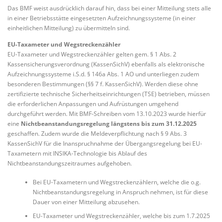
Das BMF weist ausdrücklich darauf hin, dass bei einer Mitteilung stets alle
in einer Betriebsstätte eingesetzten Aufzeichnungssysteme (in einer
einheitlichen Mitteilung) zu übermitteln sind.
EU-Taxameter und Wegstreckenzähler
EU-Taxameter und Wegstreckenzähler gelten gem. § 1 Abs. 2
Kassensicherungsverordnung (KassenSichV) ebenfalls als elektronische
Aufzeichnungssysteme i.S.d. § 146a Abs. 1 AO und unterliegen zudem
besonderen Bestimmungen (§§ 7 f. KassenSichV). Werden diese ohne
zertifizierte technische Sicherheitseinrichtungen (TSE) betrieben, müssen
die erforderlichen Anpassungen und Aufrüstungen umgehend
durchgeführt werden. Mit BMF-Schreiben vom 13.10.2023 wurde hierfür
eine
Nichtbeanstandungsregelung längstens bis zum 31.12.2025
geschaffen. Zudem wurde die Meldeverpflichtung nach § 9 Abs. 3
KassenSichV für die Inanspruchnahme der Übergangsregelung bei EU-
Taxametern mit INSIKA-Technologie bis Ablauf des
Nichtbeanstandungszeitraumes aufgehoben.
Bei EU-Taxametern und Wegstreckenzählern, welche die o.g.
Nichtbeanstandungsregelung in Anspruch nehmen, ist für diese
Dauer von einer Mitteilung abzusehen.
EU-Taxameter und Wegstreckenzähler, welche bis zum 1.7.2025