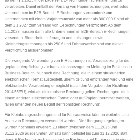
ab dem 1.1.2025 in der Lage sein, E-Rechnungen zu erhalten und zu
verarbeiten. Damit entfällt der Vorrang von Papierrechnungen, weil jedes
Unternehmen im B2B-Bereich E-Rechnungen
versenden kann
.
Unternehmen mit einem Vorjahresumsatz von mehr als 800.000 € sind ab
dem 1.1.2027 zum Versand von E-Rechnungen
verpflichtet
. Ab dem
1.1.2028 müssen dann alle Unternehmen im B2B-Bereich E-Rechnungen
versenden. Steuerfreie Lieferungen und Leistungen sowie
Kleinbetragsrechnungen bis 250 € und Fahrausweise sind von dieser
Verpflichtung ausgenommen.
Die zwingende Verwendung von E-Rechnungen ist Voraussetzung für die
geplante Verpflichtung zur transaktionsbezogenen Meldung im Business-to-
Business-Bereich. Nur noch eine Rechnung, die in einem strukturierten
elektronischen Format ausgestellt, übermittelt und empfangen wird und eine
elektronische Verarbeitung ermöglicht (nach den Vorgaben der Richtlinie
2014/55/EU), wird als elektronische Rechnung gelten. Rechnungen, die in
einem anderen elektronischen Format oder auf Papier übermittelt werden,
fallen unter den neuen Begriff der "sonstigen Rechnung".
Für Kleinbetragsrechnungen und für Fahrausweise können weiterhin alle
Arten von Rechnungen verwendet werden. Die Übergangsregelungen
wurden nochmals erweitert. Zu einem zwischen dem 1.1.2025 und
31.12.2026 ausgeführten Umsatz kann befristet bis zum 31.12.2026 statt
einer E-Rechnung auch eine sonstige Rechnung auf Papier oder in einem