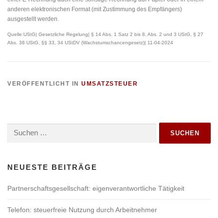
anderen elektronischen Format (mit Zustimmung des Empfängers)
ausgestellt werden.
Quelle:UStG| Gesetzliche Regelung| § 14 Abs. 1 Satz 2 bis 8, Abs. 2 und 3 UStG, § 27
Abs. 38 UStG, §§ 33, 34 UStDV (Wachstumschancengesetz)| 11-04-2024
VERÖFFENTLICHT IN
UMSATZSTEUER
NEUESTE BEITRÄGE
Partnerschaftsgesellschaft: eigenverantwortliche Tätigkeit
Telefon: steuerfreie Nutzung durch Arbeitnehmer