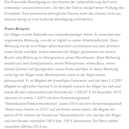
Die finanzielle Beteiligung an den Kosten der Lebensführung darf nicht
erkennbar unzureichend sein. Ob dies der Fall ist, bedarf einer Prüfung des
Einzelfalls. Eine bestimmte betragliche Grenze sieht das Gesetz nicht vor,
ebenso wenig ist eine laufende Beteiligung erforderlich.
Praxis-Beispiel:
Der Kläger erzielte Einkünfte aus nichtselbständiger Arbeit. Er unterhielt eine
angemietete Wohnung, von der er täglich zu seiner Arbeitsstelle fuhr. Diese
Wohnung wurde vom Kläger allein bewohnt und bestand aus zwei Zimmern
sowie Küche und Bad. Zudem bewohnt der Kläger gemeinsam mit seinem
Bruder eine Wohnung im Obergeschoss seines Elternhauses. Diese Wohnung
besteht aus zwei Schlafzimmern, einem Wohnzimmer, einem Büro, einem
kleinen Zimmer mit Sportgeräten sowie Küche und Bad. In dieser Wohnung
verbringt der Kläger seine Wochenenden sowie in der Regel seinen
Jahresurlaub. Er ist Mitglied der freiwilligen Feuerwehr und seit dem 1.2.2007
Mitglied im offiziellen Fanclub X. Im Streitjahr erwarb der Kläger für sich und
seinen Bruder Lebensmittel und Getränke für 1.240,97 €. Im Dezember 2015
überwies er zudem 1.200 € mit dem Verwendungszweck
"Nebenkosten/Telekommunikation" sowie 550 € mit dem Verwendungszweck
"Anteil neue Fenster in 2015" auf ein Konto seines Vaters. Mit Beginn des
Jahres 2016 richtete die Familie ein "Haushaltskonto" ein, auf das der Kläger
und sein Bruder monatlich 100 € bzw. 150 € überweisen. Die Eltern zahlen
monatlich 200 bis 250 € ein.