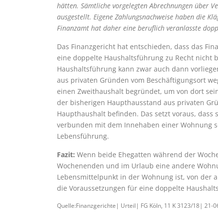
hätten. Sämtliche vorgelegten Abrechnungen über Ve
ausgestellt. Eigene Zahlungsnachweise haben die Klä
Finanzamt hat daher eine beruflich veranlasste dop
Das Finanzgericht hat entschieden, dass das F
eine doppelte Haushaltsführung zu Recht nicht b
Haushaltsführung kann zwar auch dann vorliegen
aus privaten Gründen vom Beschäftigungsort we
einen Zweithaushalt begründet, um von dort se
der bisherigen Haupthausstand aus privaten Grün
Haupthaushalt befinden. Das setzt voraus, dass 
verbunden mit dem Innehaben einer Wohnung sowi
Lebensführung.
Fazit:
Wenn beide Ehegatten während der Woch
Wochenenden und im Urlaub eine andere Wohnun
Lebensmittelpunkt in der Wohnung ist, von der a
die Voraussetzungen für eine doppelte Haushal
Quelle:Finanzgerichte| Urteil| FG Köln, 11 K 3123/18| 21-