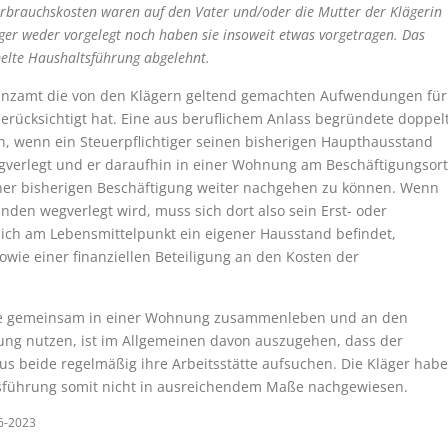
rbrauchskosten waren auf den Vater und/oder die Mutter der Klägerin
ger weder vorgelegt noch haben sie insoweit etwas vorgetragen. Das
pelte Haushaltsführung abgelehnt.
inanzamt die von den Klägern geltend gemachten Aufwendungen für
erücksichtigt hat. Eine aus beruflichem Anlass begründete doppel
, wenn ein Steuerpflichtiger seinen bisherigen Haupthausstand
gverlegt und er daraufhin in einer Wohnung am Beschäftigungsort
iner bisherigen Beschäftigung weiter nachgehen zu können. Wenn
den wegverlegt wird, muss sich dort also sein Erst- oder
sich am Lebensmittelpunkt ein eigener Hausstand befindet,
e einer finanziellen Beteiligung an den Kosten der
e gemeinsam in einer Wohnung zusammenleben und an den
g nutzen, ist im Allgemeinen davon auszugehen, dass der
us beide regelmäßig ihre Arbeitsstätte aufsuchen. Die Kläger hab
tsführung somit nicht in ausreichendem Maße nachgewiesen.
06-2023