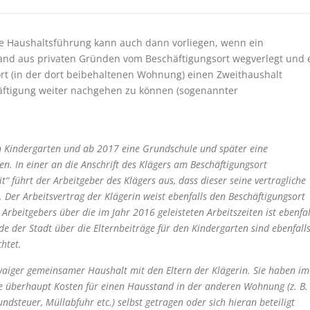
e Haushaltsführung kann auch dann vorliegen, wenn ein
tand aus privaten Gründen vom Beschäftigungsort wegverlegt und 
t (in der dort beibehaltenen Wohnung) einen Zweithaushalt
äftigung weiter nachgehen zu können (sogenannter
en Kindergarten und ab 2017 eine Grundschule und später eine
n. In einer an die Anschrift des Klägers am Beschäftigungsort
“ führt der Arbeitgeber des Klägers aus, dass dieser seine vertragliche
 Der Arbeitsvertrag der Klägerin weist ebenfalls den Beschäftigungsort
 Arbeitgebers über die im Jahr 2016 geleisteten Arbeitszeiten ist ebenfal
ide der Stadt über die Elternbeiträge für den Kindergarten sind ebenfall
chtet.
aiger gemeinsamer Haushalt mit den Eltern der Klägerin. Sie haben im
e überhaupt Kosten für einen Hausstand in der anderen Wohnung (z. B.
ndsteuer, Müllabfuhr etc.) selbst getragen oder sich hieran beteiligt