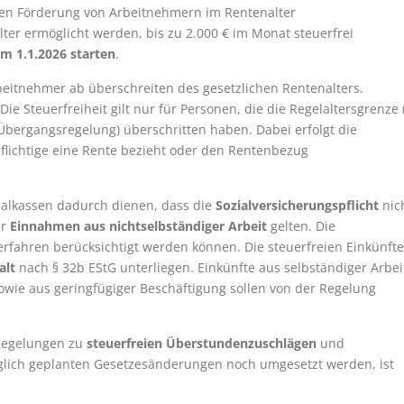
hen Förderung von Arbeitnehmern im Rentenalter
ter ermöglicht werden, bis zu 2.000 € im Monat steuerfrei
um 1.1.2026 starten
.
rbeitnehmer ab überschreiten des gesetzlichen Rentenalters.
 Steuerfreiheit gilt nur für Personen, die die Regelaltersgrenze 
 Übergangsregelung) überschritten haben. Dabei erfolgt die
lichtige eine Rente bezieht oder den Rentenbezug
zialkassen dadurch dienen, dass die
Sozialversicherungspflicht
nic
ür
Einnahmen aus nichtselbständiger Arbeit
gelten. Die
erfahren berücksichtigt werden können. Die steuerfreien Einkünfte
alt
nach § 32b EStG unterliegen. Einkünfte aus selbständiger Arbei
owie aus geringfügiger Beschäftigung sollen von der Regelung
 Regelungen zu
steuerfreien Überstundenzuschlägen
und
glich geplanten Gesetzesänderungen noch umgesetzt werden, ist