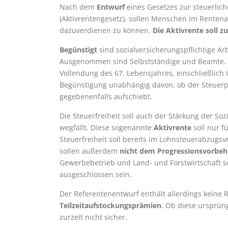
Nach dem
Entwurf
eines Gesetzes zur steuerlic
(Aktivrentengesetz), sollen Menschen im Rentenal
dazuverdienen zu können.
Die Aktivrente soll z
Begünstigt
sind sozialversicherungspflichtige A
Ausgenommen sind Selbstständige und Beamte. Die
Vollendung des 67. Lebensjahres, einschließlich
Begünstigung unabhängig davon, ob der Steuerpf
gegebenenfalls aufschiebt.
Die Steuerfreiheit soll auch der Stärkung der So
wegfällt. Diese sogenannte
Aktivrente
soll nur f
Steuerfreiheit soll bereits im Lohnsteuerabzugsv
sollen außerdem
nicht dem Progressionsvorbeh
Gewerbebetrieb und Land- und Forstwirtschaft s
ausgeschlossen sein.
Der Referentenentwurf enthält allerdings keine
Teilzeitaufstockungsprämien
. Ob diese ursprün
zurzeit nicht sicher.