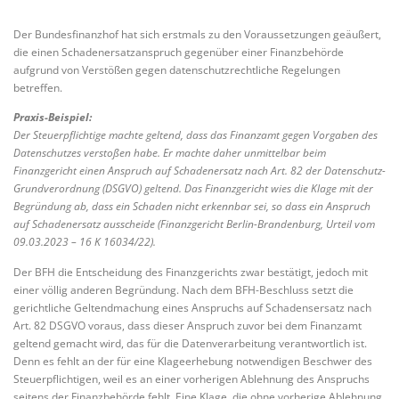
Der Bundesfinanzhof hat sich erstmals zu den Voraussetzungen geäußert,
die einen Schadenersatzanspruch gegenüber einer Finanzbehörde
aufgrund von Verstößen gegen datenschutzrechtliche Regelungen
betreffen.
Praxis-Beispiel:
Der Steuerpflichtige machte geltend, dass das Finanzamt gegen Vorgaben des
Datenschutzes verstoßen habe. Er machte daher unmittelbar beim
Finanzgericht einen Anspruch auf Schadenersatz nach Art. 82 der Datenschutz-
Grundverordnung (DSGVO) geltend. Das Finanzgericht wies die Klage mit der
Begründung ab, dass ein Schaden nicht erkennbar sei, so dass ein Anspruch
auf Schadenersatz ausscheide (Finanzgericht Berlin-Brandenburg, Urteil vom
09.03.2023 – 16 K 16034/22).
Der BFH die Entscheidung des Finanzgerichts zwar bestätigt, jedoch mit
einer völlig anderen Begründung. Nach dem BFH-Beschluss setzt die
gerichtliche Geltendmachung eines Anspruchs auf Schadensersatz nach
Art. 82 DSGVO voraus, dass dieser Anspruch zuvor bei dem Finanzamt
geltend gemacht wird, das für die Datenverarbeitung verantwortlich ist.
Denn es fehlt an der für eine Klageerhebung notwendigen Beschwer des
Steuerpflichtigen, weil es an einer vorherigen Ablehnung des Anspruchs
seitens der Finanzbehörde fehlt. Eine Klage, die ohne vorherige Ablehnung