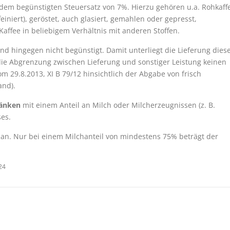
dem begünstigten Steuersatz von 7%. Hierzu gehören u.a. Rohkaff
einiert), geröstet, auch glasiert, gemahlen oder gepresst,
affee in beliebigem Verhältnis mit anderen Stoffen.
sind hingegen nicht begünstigt. Damit unterliegt die Lieferung dies
ie Abgrenzung zwischen Lieferung und sonstiger Leistung keinen
om 29.8.2013, XI B 79/12 hinsichtlich der Abgabe von frisch
and).
ränken
mit einem Anteil an Milch oder Milcherzeugnissen (z. B.
es.
 an. Nur bei einem Milchanteil von mindestens 75% beträgt der
24