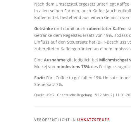
Nach dem Umsatzsteuergesetz unterliegt Kaffee 
in allen seinen Formen, auch Kaffee (auch entkoff
Kaffeemittel, bestehend aus einem Gemisch von K
Getränke
und damit auch
zubereiteter Kaffee
, 
Getränke dem Regelsteuersatz von 19%, sodass d
Einfluss auf den Steuersatz hat (BFH-Beschluss v
zubereiteten Kaffeegetränken an einem Imbissst
Eine
Ausnahme
gilt lediglich bei
Milchmischget
Molke) von
mindestens 75%
des Fertigerzeugniss
Fazit:
Für „Coffee to go“ fallen 19% Umsatzsteuer
Steuersatz 7%.
Quelle:UStG| Gesetzliche Regelung| § 12 Abs. 2| 11-01-20
VERÖFFENTLICHT IN
UMSATZSTEUER