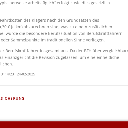
ischerweise arbeitstäglich“ erfolgte, wie dies gesetzlich
 Fahrtkosten des Klägers nach den Grundsätzen des
0,30 € je km) abzurechnen sind, was zu einem zusätzlichen
ei wurde die besondere Berufssituation von Berufskraftfahrern
n oder Sammelpunkte im traditionellen Sinne vorliegen.
der Berufskraftfahrer insgesamt aus. Da der BFH über vergleichbar
as Finanzgericht die Revision zugelassen, um eine einheitliche
lichen.
 K 3114/23| 24-02-2025
RSICHERUNG