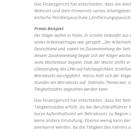
Das Finanzgericht hat entschieden, dass die wöc
Wohnort und dem Firmensitz seines Arbeitgebers
einfache Pendlerpauschale („Entfernungspauscha
Praxis-Beispiel:
Der Kläger wohnt in Polen. Er erzielte Einkünfte aus 
seines Arbeitsvertrages war geregelt: „Der Arbeitnehm
Deutschland und, soweit im Zusammenhang der betrieb
diesem Zusammenhang begab sich der Kläger wöchent
seine Wochentour begann. Ende der Woche stellte er
(Überprüfung des LKW auf Fahrtauglichkeit, Erstell
Betriebssitz durchgeführt. Hierzu hielt sich der Klä
Stunden am Betriebssitz auf. Zentrales Thema war, o
Tätigkeitsstätte angesehen werden kann.
Das Finanzgericht hat entschieden, dass der Betri
Tätigkeitsstätte erfüllt, da der Berufskraftfahr
kurze Aufenthaltszeit am Betriebssitz zu Beginn
keine andere Einstufung. Ebenso wenig kann der 
anerkannt werden, da die Tätigkeit des Fahrers