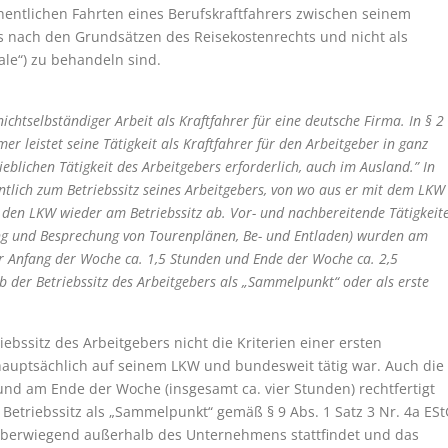
hentlichen Fahrten eines Berufskraftfahrers zwischen seinem
 nach den Grundsätzen des Reisekostenrechts und nicht als
le“) zu behandeln sind.
nichtselbständiger Arbeit als Kraftfahrer für eine deutsche Firma. In § 2
er leistet seine Tätigkeit als Kraftfahrer für den Arbeitgeber in ganz
lichen Tätigkeit des Arbeitgebers erforderlich, auch im Ausland.” In
lich zum Betriebssitz seines Arbeitgebers, von wo aus er mit dem LKW
 den LKW wieder am Betriebssitz ab. Vor- und nachbereitende Tätigkeit
ung und Besprechung von Tourenplänen, Be- und Entladen) wurden am
ger Anfang der Woche ca. 1,5 Stunden und Ende der Woche ca. 2,5
b der Betriebssitz des Arbeitgebers als „Sammelpunkt“ oder als erste
ebssitz des Arbeitgebers nicht die Kriterien einer ersten
er hauptsächlich auf seinem LKW und bundesweit tätig war. Auch die
 und am Ende der Woche (insgesamt ca. vier Stunden) rechtfertigt
Betriebssitz als „Sammelpunkt“ gemäß § 9 Abs. 1 Satz 3 Nr. 4a ES
 überwiegend außerhalb des Unternehmens stattfindet und das