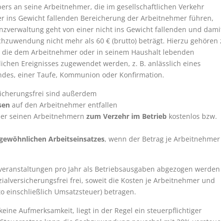
s an seine Arbeitnehmer, die im gesellschaftlichen Verkehr
r ins Gewicht fallenden Bereicherung der Arbeitnehmer führen,
nzverwaltung geht von einer nicht ins Gewicht fallenden und dami
hzuwendung nicht mehr als 60 € (brutto) beträgt. Hierzu gehören 
, die dem Arbeitnehmer oder in seinem Haushalt lebenden
chen Ereignisses zugewendet werden, z. B. anlässlich eines
indes, einer Taufe, Kommunion oder Konfirmation.
rsicherungsfrei sind außerdem
sen
auf den Arbeitnehmer entfallen
ber seinen Arbeitnehmern
zum Verzehr im Betrieb
kostenlos bzw.
gewöhnlichen Arbeitseinsatzes
, wenn der Betrag je Arbeitnehmer
eranstaltungen pro Jahr als Betriebsausgaben abgezogen werden
alversicherungsfrei frei, soweit die Kosten je Arbeitnehmer und
to einschließlich Umsatzsteuer) betragen.
ine Aufmerksamkeit, liegt in der Regel ein steuerpflichtiger