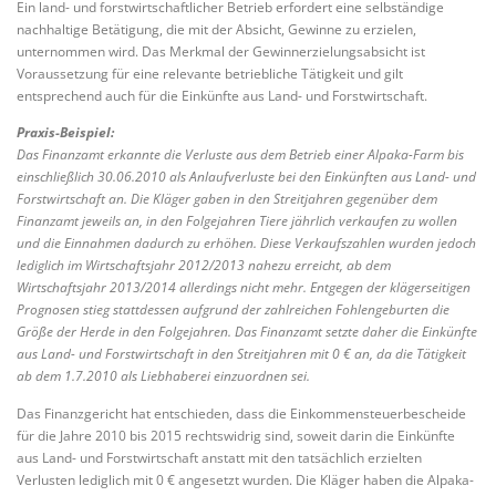
Ein land- und forstwirtschaftlicher Betrieb erfordert eine selbständige
nachhaltige Betätigung, die mit der Absicht, Gewinne zu erzielen,
unternommen wird. Das Merkmal der Gewinnerzielungsabsicht ist
Voraussetzung für eine relevante betriebliche Tätigkeit und gilt
entsprechend auch für die Einkünfte aus Land- und Forstwirtschaft.
Praxis-Beispiel:
Das Finanzamt erkannte die Verluste aus dem Betrieb einer Alpaka-Farm bis
einschließlich 30.06.2010 als Anlaufverluste bei den Einkünften aus Land- und
Forstwirtschaft an. Die Kläger gaben in den Streitjahren gegenüber dem
Finanzamt jeweils an, in den Folgejahren Tiere jährlich verkaufen zu wollen
und die Einnahmen dadurch zu erhöhen. Diese Verkaufszahlen wurden jedoch
lediglich im Wirtschaftsjahr 2012/2013 nahezu erreicht, ab dem
Wirtschaftsjahr 2013/2014 allerdings nicht mehr. Entgegen der klägerseitigen
Prognosen stieg stattdessen aufgrund der zahlreichen Fohlengeburten die
Größe der Herde in den Folgejahren. Das Finanzamt setzte daher die Einkünfte
aus Land- und Forstwirtschaft in den Streitjahren mit 0 € an, da die Tätigkeit
ab dem 1.7.2010 als Liebhaberei einzuordnen sei.
Das Finanzgericht hat entschieden, dass die Einkommensteuerbescheide
für die Jahre 2010 bis 2015 rechtswidrig sind, soweit darin die Einkünfte
aus Land- und Forstwirtschaft anstatt mit den tatsächlich erzielten
Verlusten lediglich mit 0 € angesetzt wurden. Die Kläger haben die Alpaka-